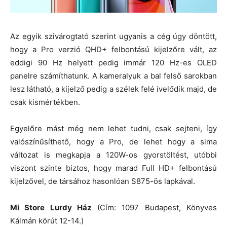
Az egyik szivárogtató szerint ugyanis a cég úgy döntött,
hogy a Pro verzió QHD+ felbontású kijelzőre vált, az
eddigi 90 Hz helyett pedig immár 120 Hz-es OLED
panelre számíthatunk. A kameralyuk a bal felső sarokban
lesz látható, a kijelző pedig a szélek felé ívelődik majd, de
csak kismértékben.
Egyelőre mást még nem lehet tudni, csak sejteni, így
valószínűsíthető, hogy a Pro, de lehet hogy a sima
változat is megkapja a 120W-os gyorstöltést, utóbbi
viszont szinte biztos, hogy marad Full HD+ felbontású
kijelzővel, de társához hasonlóan S875-ös lapkával.
Mi Store Lurdy Ház
(Cím: 1097 Budapest, Könyves
Kálmán körút 12-14.)