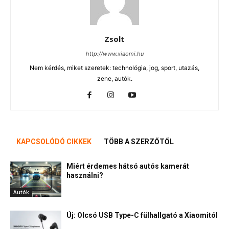
Zsolt
http://www.xiaomi.hu
Nem kérdés, miket szeretek: technológia, jog, sport, utazás,
zene, autók.
KAPCSOLÓDÓ CIKKEK
TÖBB A SZERZŐTŐL
Miért érdemes hátsó autós kamerát
használni?
Autók
Új: Olcsó USB Type-C fülhallgató a Xiaomitól