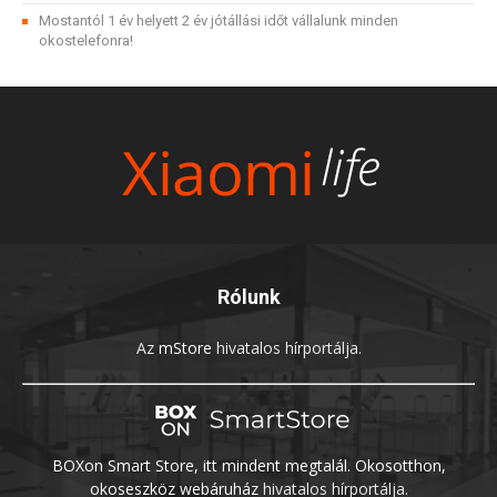
Mostantól 1 év helyett 2 év jótállási időt vállalunk minden
okostelefonra!
Rólunk
Az
mStore
hivatalos hírportálja.
BOXon Smart Store, itt mindent megtalál. Okosotthon,
okoseszköz webáruház
hivatalos hírportálja.