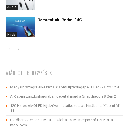
Audio
Bemutatjuk: Redmi 14C
Hírek
AJÁNLOTT BEJEGYZÉSEK
Magyarországra érkezett a Xiaomi új táblagépe, a Pad 6S Pro 12.4
A Xiaomi zászlóshajójában debütál majd a Snapdragon 8 Gen 2
120 Hz-es AMOLED kijelzővel mutatkozott be Kínában a Xiaomi Mi
11
Október 22-én jön a MIUI 11 Global ROM, méghozzá EZEKRE a
mobilokra