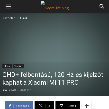
Kezdőlap
Hírek
Hírek
Telefon
QHD+ felbontású, 120 Hz-es kijelzőt
kaphat a Xiaomi Mi 11 PRO
Írta:
Zsolt
-
2020.11.16.
Facebook
X
Email