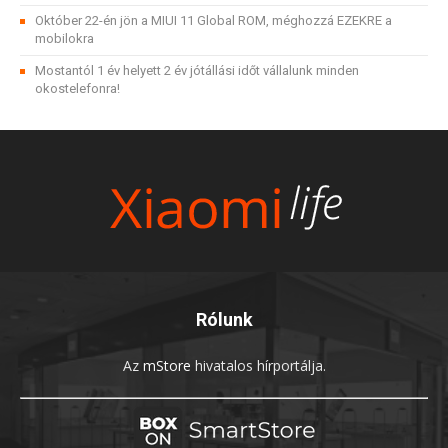
Október 22-én jön a MIUI 11 Global ROM, méghozzá EZEKRE a
mobilokra
Mostantól 1 év helyett 2 év jótállási időt vállalunk minden
okostelefonra!
Rólunk
Az
mStore
hivatalos hírportálja.