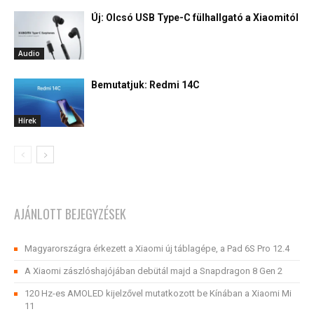
Új: Olcsó USB Type-C fülhallgató a Xiaomitól
Audio
Bemutatjuk: Redmi 14C
Hírek
AJÁNLOTT BEJEGYZÉSEK
Magyarországra érkezett a Xiaomi új táblagépe, a Pad 6S Pro 12.4
A Xiaomi zászlóshajójában debütál majd a Snapdragon 8 Gen 2
120 Hz-es AMOLED kijelzővel mutatkozott be Kínában a Xiaomi Mi
11