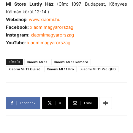
Mi Store Lurdy Ház
(Cím: 1097 Budapest, Könyves
Kálmán körút 12-14.)
Webshop
:
www.xiaomi.hu
Facebook
:
xiaomimagyarorszag
Instagram
:
xiaomimagyarorszag
YouTube
:
xiaomimagyarorszag
CÍMKÉK
Xiaomi Mi 11
Xiaomi Mi 11 kamera
Xiaomi Mi 11 kijelző
Xiaomi MI 11 Pro
Xiaomi MI 11 Pro QHD
Facebook
X
Email