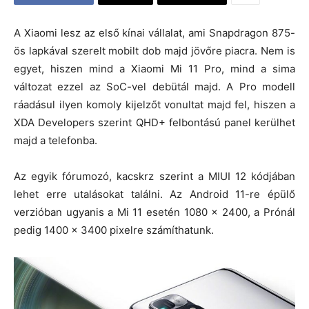
A Xiaomi lesz az első kínai vállalat, ami Snapdragon 875-
ös lapkával szerelt mobilt dob majd jövőre piacra. Nem is
egyet, hiszen mind a Xiaomi Mi 11 Pro, mind a sima
változat ezzel az SoC-vel debütál majd. A Pro modell
ráadásul ilyen komoly kijelzőt vonultat majd fel, hiszen a
XDA Developers szerint QHD+ felbontású panel kerülhet
majd a telefonba.
Az egyik fórumozó, kacskrz szerint a MIUI 12 kódjában
lehet erre utalásokat találni. Az Android 11-re épülő
verzióban ugyanis a Mi 11 esetén 1080 x 2400, a Prónál
pedig 1400 x 3400 pixelre számíthatunk.