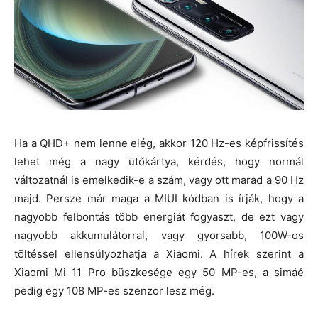
Ha a QHD+ nem lenne elég, akkor 120 Hz-es képfrissítés
lehet még a nagy ütőkártya, kérdés, hogy normál
változatnál is emelkedik-e a szám, vagy ott marad a 90 Hz
majd. Persze már maga a MIUI kódban is írják, hogy a
nagyobb felbontás több energiát fogyaszt, de ezt vagy
nagyobb akkumulátorral, vagy gyorsabb, 100W-os
töltéssel ellensúlyozhatja a Xiaomi. A hírek szerint a
Xiaomi Mi 11 Pro büszkesége egy 50 MP-es, a simáé
pedig egy 108 MP-es szenzor lesz még.