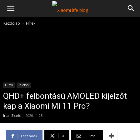
Kezdőlap
Hírek
Hírek
Telefon
QHD+ felbontású AMOLED kijelzőt
kap a Xiaomi Mi 11 Pro?
Írta:
Zsolt
-
2020.11.25.
Facebook
X
Email