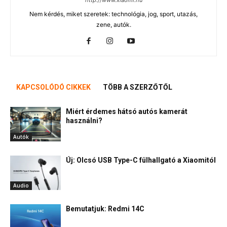
Nem kérdés, miket szeretek: technológia, jog, sport, utazás,
zene, autók.
KAPCSOLÓDÓ CIKKEK
TÖBB A SZERZŐTŐL
Miért érdemes hátsó autós kamerát
használni?
Autók
Új: Olcsó USB Type-C fülhallgató a Xiaomitól
Audio
Bemutatjuk: Redmi 14C