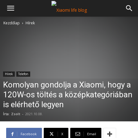
Kezdőlap
Hírek
Hírek
Telefon
Komolyan gondolja a Xiaomi, hogy a
120W-os töltés a középkategóriában
is elérhető legyen
Írta:
Zsolt
-
2021.10.08.
Facebook
X
Email