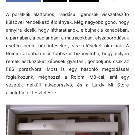
A poratkák alattomos, ráadásul igencsak visszataszító
külsővel rendelkező élőlények. Még nagyobb gond, hogy
annyira kicsik, hogy láthatatlanok, elbújnak a kanapéban,
a párnában, a paplanban, a matracokban, elszaporodásuk
esetén pedig bőrkiütéseket, viszketéseket okoznak. A
Roidmi azonban már többször bizonyította, hogy milyen
remek eszközöket képesek gyártani, gondoljunk csak az
F8S porszívóra. Most is egy hasonló megoldással
foglalkozunk, méghozzá a Roidmi M8-cal, ami egy
vezeték nélküli atkaporszívó, és a Lurdy Mi Store
ajánlotta fel tesztelésre.