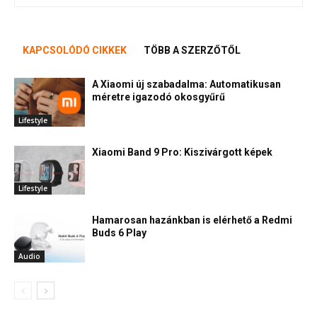
KAPCSOLÓDÓ CIKKEK
TÖBB A SZERZŐTŐL
A Xiaomi új szabadalma: Automatikusan
méretre igazodó okosgyűrű
Lifestyle
Xiaomi Band 9 Pro: Kiszivárgott képek
Lifestyle
Hamarosan hazánkban is elérhető a Redmi
Buds 6 Play
Audio