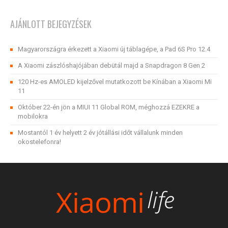
AJÁNLOTT BEJEGYZÉSEK
Magyarországra érkezett a Xiaomi új táblagépe, a Pad 6S Pro 12.4
A Xiaomi zászlóshajójában debütál majd a Snapdragon 8 Gen 2
120 Hz-es AMOLED kijelzővel mutatkozott be Kínában a Xiaomi Mi
11
Október 22-én jön a MIUI 11 Global ROM, méghozzá EZEKRE a
mobilokra
Mostantól 1 év helyett 2 év jótállási időt vállalunk minden
okostelefonra!