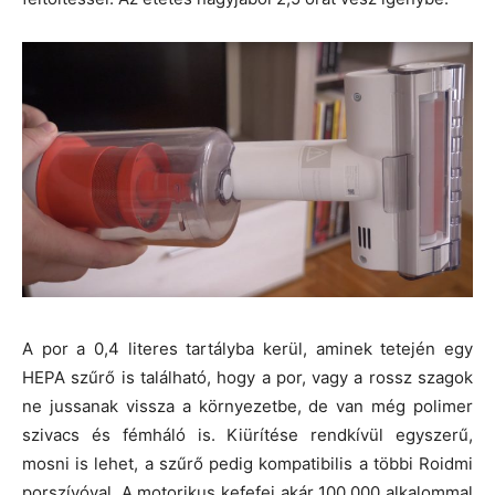
A por a 0,4 literes tartályba kerül, aminek tetején egy
HEPA szűrő is található, hogy a por, vagy a rossz szagok
ne jussanak vissza a környezetbe, de van még polimer
szivacs és fémháló is. Kiürítése rendkívül egyszerű,
mosni is lehet, a szűrő pedig kompatibilis a többi Roidmi
porszívóval. A motorikus kefefej akár 100.000 alkalommal