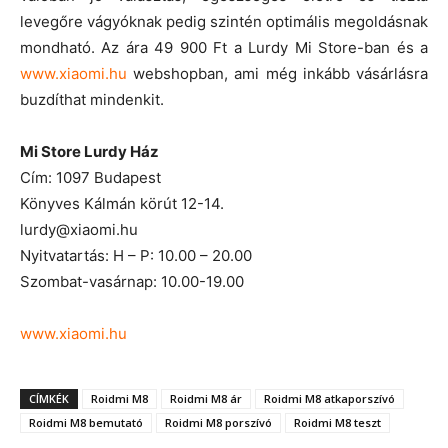
levegőre vágyóknak pedig szintén optimális megoldásnak
mondható. Az ára 49 900 Ft a Lurdy Mi Store-ban és a
www.xiaomi.hu
webshopban, ami még inkább vásárlásra
buzdíthat mindenkit.
Mi Store Lurdy Ház
Cím: 1097 Budapest
Könyves Kálmán körút 12-14.
lurdy@xiaomi.hu
Nyitvatartás: H – P: 10.00 – 20.00
Szombat-vasárnap: 10.00-19.00
www.xiaomi.hu
CÍMKÉK
Roidmi M8
Roidmi M8 ár
Roidmi M8 atkaporszívó
Roidmi M8 bemutató
Roidmi M8 porszívó
Roidmi M8 teszt