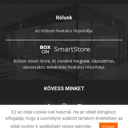
Rólunk
Az
mStore
hivatalos hírportálja.
BOXon Smart Store, itt mindent megtalál. Okosotthon,
okoseszköz webáruház
hivatalos hírportálja.
KÖVESS MINKET
Ez az oldal cookie-kat használ. Ha az oldalt böngészi,
elfogadja, hogy a személyre szabott tartalom érdekében az
oldal cookie-k segítségét vegye igénybe.
Adatvédelem
Impresszum
Imilab
Elfogad