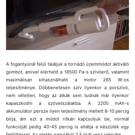
A fogantyúnál felül találjuk a tornádó üzemmódot aktiváló
gombot, amivel elérhető a 18500 Pa-s szívóerő, valamint
maximálisan kihasználható a motor 265 W-os
teljesítménye. Döbbenetesen szív ilyenkor a porszívó,
nem véletlen, hogy az atkák sem tudnak már ilyenkor
kapaszkodni a szövetszálakba. A 2200 mAh-s
akkumulátor persze ilyen teljesítmény mellett 8-10 percig
bírja, ám ezt a módot ritkán kapcsoljuk be, normál
funkcióját pedig 40-45 percig is ellátja a készülék egy
feltöltéssel. Az etetés nagyjából 2,5 órát vesz igénybe.