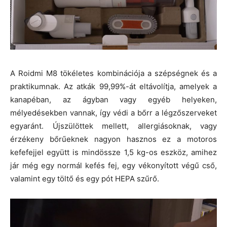
A Roidmi M8 tökéletes kombinációja a szépségnek és a
praktikumnak. Az atkák 99,99%-át eltávolítja, amelyek a
kanapéban, az ágyban vagy egyéb helyeken,
mélyedésekben vannak, így védi a bőrr a légzőszerveket
egyaránt. Újszülöttek mellett, allergiásoknak, vagy
érzékeny bőrűeknek nagyon hasznos ez a motoros
kefefejjel együtt is mindössze 1,5 kg-os eszköz, amihez
jár még egy normál kefés fej, egy vékonyított végű cső,
valamint egy töltő és egy pót HEPA szűrő.