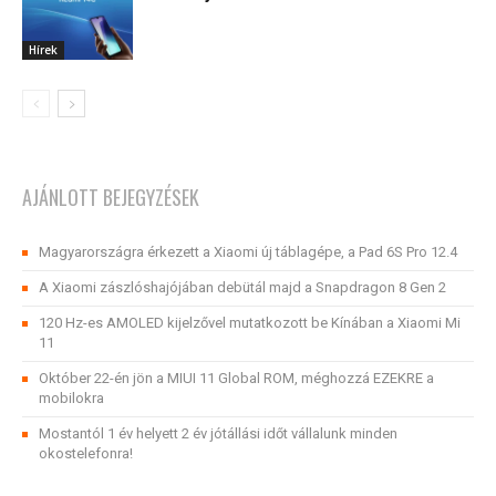
Hírek
AJÁNLOTT BEJEGYZÉSEK
Magyarországra érkezett a Xiaomi új táblagépe, a Pad 6S Pro 12.4
A Xiaomi zászlóshajójában debütál majd a Snapdragon 8 Gen 2
120 Hz-es AMOLED kijelzővel mutatkozott be Kínában a Xiaomi Mi
11
Október 22-én jön a MIUI 11 Global ROM, méghozzá EZEKRE a
mobilokra
Mostantól 1 év helyett 2 év jótállási időt vállalunk minden
okostelefonra!