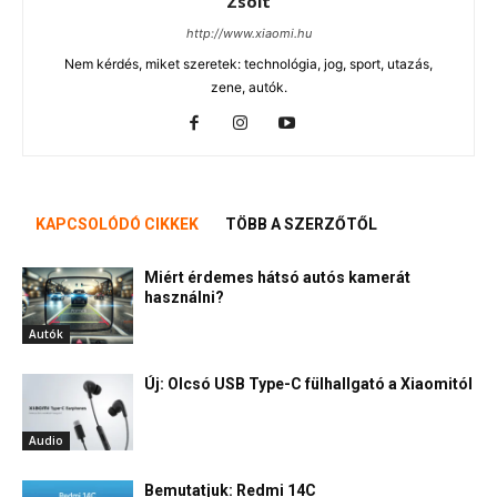
Zsolt
http://www.xiaomi.hu
Nem kérdés, miket szeretek: technológia, jog, sport, utazás,
zene, autók.
KAPCSOLÓDÓ CIKKEK
TÖBB A SZERZŐTŐL
Miért érdemes hátsó autós kamerát
használni?
Autók
Új: Olcsó USB Type-C fülhallgató a Xiaomitól
Audio
Bemutatjuk: Redmi 14C