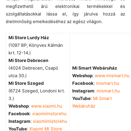
megfizethető árú elektronikai termékekkel és
szolgáltatásokkal lássa el, így járulva hozzá az
életminőség emelkedéséhez az egész világon.
Mi Store Lurdy Ház
(1097 BP, Könyves Kálmán
krt. 12-14.)
Mi Store Debrecen
(4024 Debrecen, Csapó
Mi Smart Webáruház
utca 30.)
Webshop
:
www.mismart.hu
Mi Store Szeged
Facebook
:
mismart.hu
(6724 Szeged, Londoni krt.
Instagram
:
mismart.hu
3.)
YouTube
:
Mi Smart
Webshop
:
www.xiaomi.hu
Webáruház
Facebook
:
xiaomimistorehu
Instagram
:
xiaomimistorehu
YouTube
:
Xiaomi Mi Store