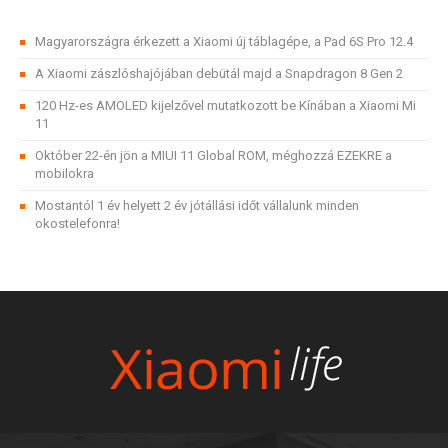
Magyarországra érkezett a Xiaomi új táblagépe, a Pad 6S Pro 12.4
A Xiaomi zászlóshajójában debütál majd a Snapdragon 8 Gen 2
120 Hz-es AMOLED kijelzővel mutatkozott be Kínában a Xiaomi Mi
11
Október 22-én jön a MIUI 11 Global ROM, méghozzá EZEKRE a
mobilokra
Mostantól 1 év helyett 2 év jótállási időt vállalunk minden
okostelefonra!