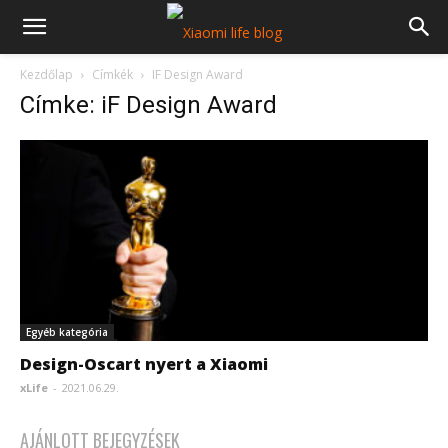
Kezdőlap
Címkék
IF Design Award
Címke: iF Design Award
Egyéb kategória
Design-Oscart nyert a Xiaomi
xLife
-
2021.06.29.
AJÁNLOTT BEJEGYZÉSEK