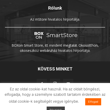
Rólunk
Az
mStore
hivatalos hírportálja.
BOXon Smart Store, itt mindent megtalál. Okosotthon,
okoseszköz webáruház
hivatalos hírportálja.
KÖVESS MINKET
Ez az oldal cookie-kat használ. Ha az oldalt böngészi,
elfogadja, hogy a személyre szabott tartalom érdekében az
oldal cookie-k segítségét vegye igénybe.
Elfogad
Adatvédelem
Impresszum
Imilab