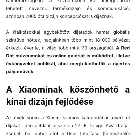
Németországban. A kezdetekben két kategóriában
lehetett nevezni: termékdizájn és kommunikáció,
azonban 2005 óta dizájn koncepciókat is díjaznak.
A kiállításokkal egybekötött díjátadók hamar globális
szintűvé nőttek, napjainkban több mint 18 000 pályázat
érkezik évente, a világ több mint 70 országából.
A Red
Dot múzeumokat és online galériát is működtet, illetve
évkönyveket publikál, ahol megtekinthetők a nyertes
pályaművek.
A Xiaominak köszönhető a
kínai dizájn fejlődése
Az évek során a Xiaomi számos kategóriában nyert el
díjakat. Idén például összesen 27 iF Design Award díjat
zsebelt be, ebből ötöt a User Interface (felhasználói