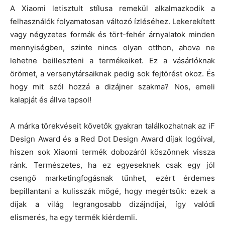
A Xiaomi letisztult stílusa remekül alkalmazkodik a
felhasználók folyamatosan változó ízléséhez. Lekerekített
vagy négyzetes formák és tört-fehér árnyalatok minden
mennyiségben, szinte nincs olyan otthon, ahova ne
lehetne beilleszteni a termékeiket. Ez a vásárlóknak
örömet, a versenytársaiknak pedig sok fejtörést okoz. És
hogy mit szól hozzá a dizájner szakma? Nos, emeli
kalapját és állva tapsol!
A márka törekvéseit követők gyakran találkozhatnak az iF
Design Award és a Red Dot Design Award díjak logóival,
hiszen sok Xiaomi termék dobozáról köszönnek vissza
ránk. Természetes, ha ez egyeseknek csak egy jól
csengő marketingfogásnak tűnhet, ezért érdemes
bepillantani a kulisszák mögé, hogy megértsük: ezek a
díjak a világ legrangosabb dizájndíjai, így valódi
elismerés, ha egy termék kiérdemli.