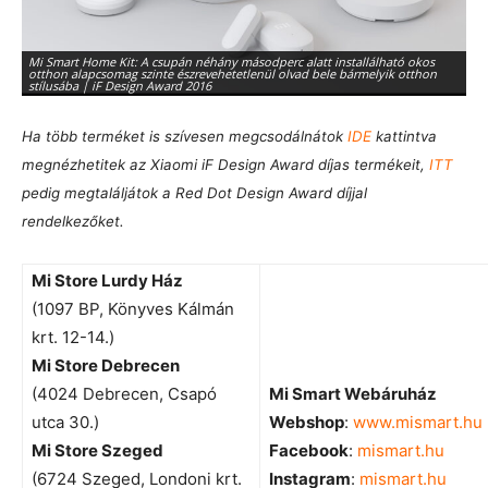
Mi Smart Home Kit: A csupán néhány másodperc alatt installálható okos
otthon alapcsomag szinte észrevehetetlenül olvad bele bármelyik otthon
Mi
stílusába | iF Design Award 2016
ké
Ha több terméket is szívesen megcsodálnátok
IDE
kattintva
megnézhetitek az Xiaomi iF Design Award díjas termékeit,
ITT
pedig megtaláljátok a Red Dot Design Award díjjal
rendelkezőket.
Mi Store Lurdy Ház
(1097 BP, Könyves Kálmán
krt. 12-14.)
Mi Store Debrecen
(4024 Debrecen, Csapó
Mi Smart Webáruház
utca 30.)
Webshop
:
www.mismart.hu
Mi Store Szeged
Facebook
:
mismart.hu
(6724 Szeged, Londoni krt.
Instagram
:
mismart.hu