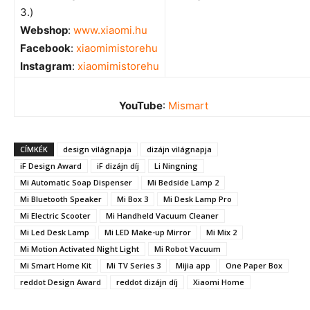
3.)
Webshop
:
www.xiaomi.hu
Facebook
:
xiaomimistorehu
Instagram
:
xiaomimistorehu
YouTube
:
Mismart
CÍMKÉK
design világnapja
dizájn világnapja
iF Design Award
iF dizájn díj
Li Ningning
Mi Automatic Soap Dispenser
Mi Bedside Lamp 2
Mi Bluetooth Speaker
Mi Box 3
Mi Desk Lamp Pro
Mi Electric Scooter
Mi Handheld Vacuum Cleaner
Mi Led Desk Lamp
Mi LED Make-up Mirror
Mi Mix 2
Mi Motion Activated Night Light
Mi Robot Vacuum
Mi Smart Home Kit
Mi TV Series 3
Mijia app
One Paper Box
reddot Design Award
reddot dizájn díj
Xiaomi Home