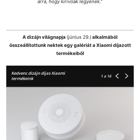
arra, hogy kirívóak legyenek.”
A dizájn világnapja
(június 29.)
alkalmából
összeállítottunk nektek egy galériát a Xiaomi díjazott
termékeiből
Kedvenc dizájn díjas Xiaomi
1
a 16
termékeink