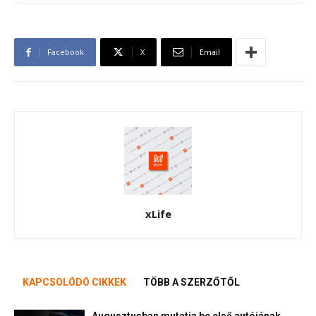
Facebook
X
Email
xLife
KAPCSOLÓDÓ CIKKEK
TÖBB A SZERZŐTŐL
Augusztusban mutatja be első autójának