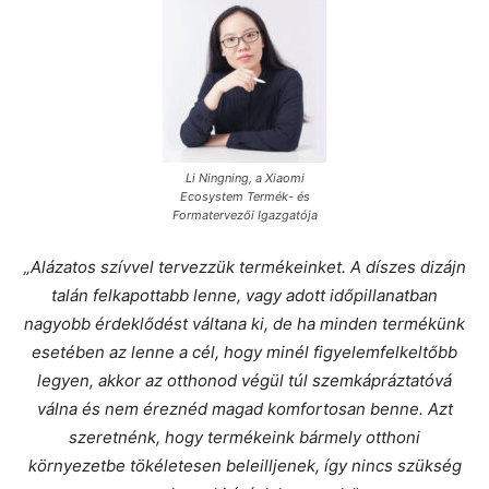
Li Ningning, a Xiaomi
Ecosystem Termék- és
Formatervezői Igazgatója
„Alázatos szívvel tervezzük termékeinket. A díszes dizájn
talán felkapottabb lenne, vagy adott időpillanatban
nagyobb érdeklődést váltana ki, de ha minden termékünk
esetében az lenne a cél, hogy minél figyelemfelkeltőbb
legyen, akkor az otthonod végül túl szemkápráztatóvá
válna és nem éreznéd magad komfortosan benne. Azt
szeretnénk, hogy termékeink bármely otthoni
környezetbe tökéletesen beleilljenek, így nincs szükség