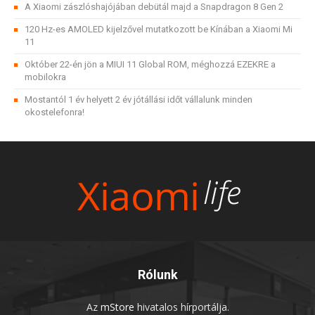
A Xiaomi zászlóshajójában debütál majd a Snapdragon 8 Gen 2
120 Hz-es AMOLED kijelzővel mutatkozott be Kínában a Xiaomi Mi
11
Október 22-én jön a MIUI 11 Global ROM, méghozzá EZEKRE a
mobilokra
Mostantól 1 év helyett 2 év jótállási időt vállalunk minden
okostelefonra!
Rólunk
Az
mStore
hivatalos hírportálja.