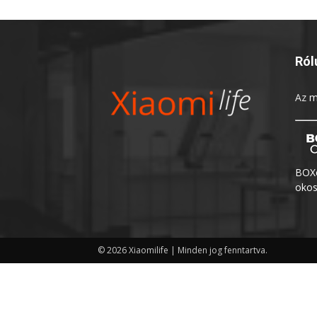
Ról
Az
m
BOXo
okos
© 2026 Xiaomilife | Minden jog fenntartva.