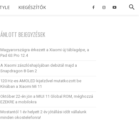
STYLE
KIEGÉSZÍTŐK
JÁNLOTT BEJEGYZÉSEK
Magyarországra érkezett a Xiaomi új táblagépe, a
Pad 6S Pro 12.4
A Xiaomi zászlóshajójában debütál majd a
Snapdragon 8 Gen 2
120 Hz-es AMOLED kijelzővel mutatkozott be
Kínában a Xiaomi Mi 11
Október 22-én jön a MIUI 11 Global ROM, méghozzá
EZEKRE a mobilokra
Mostantól 1 év helyett 2 év jótállási időt vállalunk
minden okostelefonra!