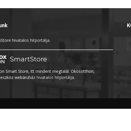
unk
K
Store
hivatalos hírportálja.
n Smart Store, itt mindent megtalál. Okosotthon,
eszköz webáruház
hivatalos hírportálja.