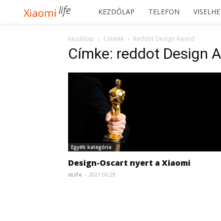
Xiaomilife
KEZDŐLAP
TELEFON
VISELH
Kezdőlap
Címkék
Reddot Design Award
Címke: reddot Design 
Egyéb kategória
Design-Oscart nyert a Xiaomi
xLife
-
2021.06.29.