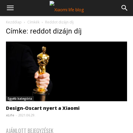
Kezdőlap
Címkék
Reddot dizájn díj
Címke: reddot dizájn díj
Egyéb kategória
Design-Oscart nyert a Xiaomi
xLife
-
2021.06.29.
AJÁNLOTT BEJEGYZÉSEK