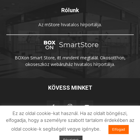
Rólunk
Az
mStore
hivatalos hírportálja.
BOXon Smart Store, itt mindent megtalál. Okosotthon,
okoseszköz webáruház
hivatalos hírportálja.
KÖVESS MINKET
Ez az oldal cookie-kat használ. Ha az oldalt böngészi,
elfogadja, hogy a személyre szabott tartalom érdekében az
oldal cookie-k segítségét vegye igénybe.
Elfogad
Adatvédelem
Impresszum
Imilab