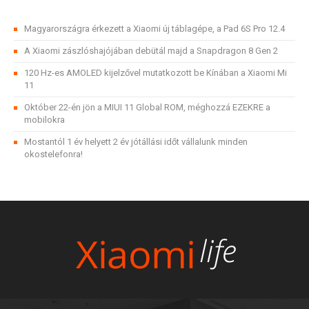
Magyarországra érkezett a Xiaomi új táblagépe, a Pad 6S Pro 12.4
A Xiaomi zászlóshajójában debütál majd a Snapdragon 8 Gen 2
120 Hz-es AMOLED kijelzővel mutatkozott be Kínában a Xiaomi Mi
11
Október 22-én jön a MIUI 11 Global ROM, méghozzá EZEKRE a
mobilokra
Mostantól 1 év helyett 2 év jótállási időt vállalunk minden
okostelefonra!