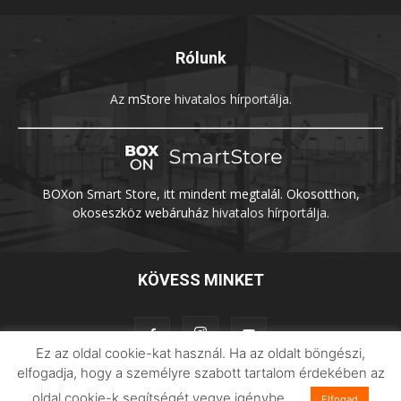
Rólunk
Az
mStore
hivatalos hírportálja.
BOXon Smart Store, itt mindent megtalál. Okosotthon,
okoseszköz webáruház
hivatalos hírportálja.
KÖVESS MINKET
Ez az oldal cookie-kat használ. Ha az oldalt böngészi,
elfogadja, hogy a személyre szabott tartalom érdekében az
oldal cookie-k segítségét vegye igénybe.
Elfogad
Adatvédelem
Impresszum
Imilab