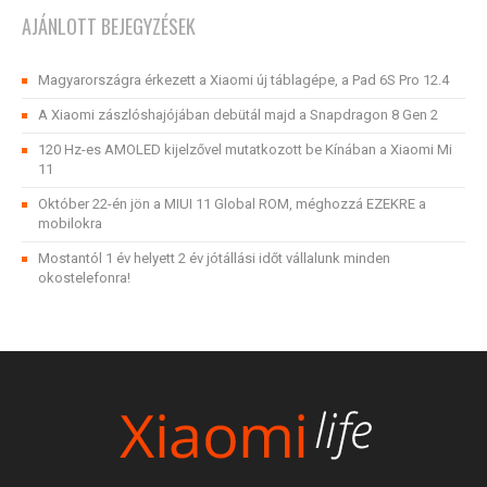
AJÁNLOTT BEJEGYZÉSEK
Magyarországra érkezett a Xiaomi új táblagépe, a Pad 6S Pro 12.4
A Xiaomi zászlóshajójában debütál majd a Snapdragon 8 Gen 2
120 Hz-es AMOLED kijelzővel mutatkozott be Kínában a Xiaomi Mi
11
Október 22-én jön a MIUI 11 Global ROM, méghozzá EZEKRE a
mobilokra
Mostantól 1 év helyett 2 év jótállási időt vállalunk minden
okostelefonra!