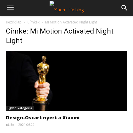
Kezdőlap
Címkék
Mi Motion Activated Night Light
Címke: Mi Motion Activated Night
Light
Egyéb kategória
Design-Oscart nyert a Xiaomi
xLife
-
2021.06.29.