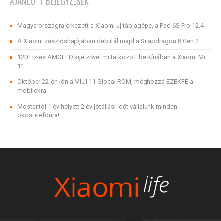
AJÁNLOTT BEJEGYZÉSEK
Magyarországra érkezett a Xiaomi új táblagépe, a Pad 6S Pro 12.4
A Xiaomi zászlóshajójában debütál majd a Snapdragon 8 Gen 2
120 Hz-es AMOLED kijelzővel mutatkozott be Kínában a Xiaomi Mi
11
Október 22-én jön a MIUI 11 Global ROM, méghozzá EZEKRE a
mobilokra
Mostantól 1 év helyett 2 év jótállási időt vállalunk minden
okostelefonra!