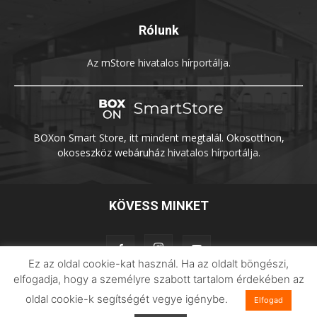
Rólunk
Az
mStore
hivatalos hírportálja.
BOXon Smart Store, itt mindent megtalál. Okosotthon,
okoseszköz webáruház
hivatalos hírportálja.
KÖVESS MINKET
Ez az oldal cookie-kat használ. Ha az oldalt böngészi,
elfogadja, hogy a személyre szabott tartalom érdekében az
oldal cookie-k segítségét vegye igénybe.
Adatvédelem
Impresszum
Imilab
Elfogad