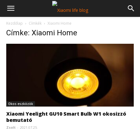
Kezdőlap
Címkék
Xiaomi Home
Címke: Xiaomi Home
Okos eszközök
Xiaomi Yeelight GU10 Smart Bulb W1 okosizzó
bemutató
Zsolt
-
2021.07.25.