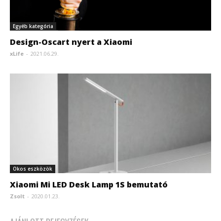
Egyéb kategória
Design-Oscart nyert a Xiaomi
xLife
-
2021.06.29.
Okos eszközök
Xiaomi Mi LED Desk Lamp 1S bemutató
Zsolt
-
2020.01.23.