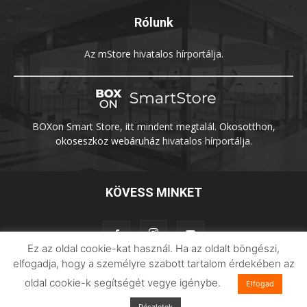
Rólunk
Az
mStore
hivatalos hírportálja.
BOXon Smart Store, itt mindent megtalál. Okosotthon,
okoseszköz webáruház
hivatalos hírportálja.
KÖVESS MINKET
Ez az oldal cookie-kat használ. Ha az oldalt böngészi,
elfogadja, hogy a személyre szabott tartalom érdekében az
oldal cookie-k segítségét vegye igénybe.
Elfogad
Adatvédelem
Impresszum
Imilab