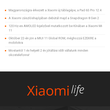
Magyarországra érkezett a Xiaomi új táblagépe, a Pad 6S Pro 12.4
A Xiaomi zászlóshajójában debütál majd a Snapdragon 8 Gen 2
120 Hz-es AMOLED kijelzővel mutatkozott be Kínában a Xiaomi Mi
11
Október 22-én jön a MIUI 11 Global ROM, méghozzá EZEKRE a
mobilokra
Mostantól 1 év helyett 2 év jótállási időt vállalunk minden
okostelefonra!