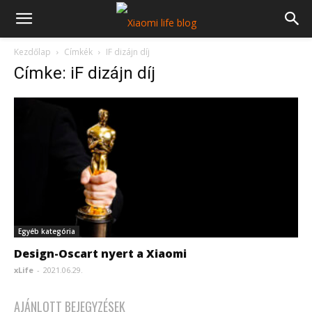
Kezdőlap
Címkék
IF dizájn díj
Címke: iF dizájn díj
Egyéb kategória
Design-Oscart nyert a Xiaomi
xLife
-
2021.06.29.
AJÁNLOTT BEJEGYZÉSEK