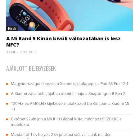
Hírek
A Mi Band 5 Kínán kívüli változatában is lesz
NFC?
Zsolt
-
2019.10.10.
AJÁNLOTT BEJEGYZÉSEK
Magyarországra érkezett a Xiaomi új táblagépe, a Pad 6S Pro 12.4
A Xiaomi zászlóshajójában debütál majd a Snapdragon 8 Gen 2
120 Hz-es AMOLED kijelzővel mutatkozott be Kínában a Xiaomi Mi
11
Október 22-én jön a MIUI 11 Global ROM, méghozzá EZEKRE a
mobilokra
Mostantól 1 év helyett 2 év jótállási időt vállalunk minden