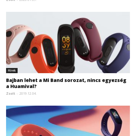
Hírek
Bajban lehet a Mi Band sorozat, nincs egyezség
a Huamival?
Zsolt
-
2019.12.04.