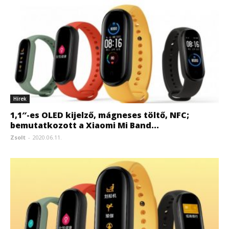
Hírek
1,1″-es OLED kijelző, mágneses töltő, NFC;
bemutatkozott a Xiaomi Mi Band...
Zsolt
-
2020.06.11.