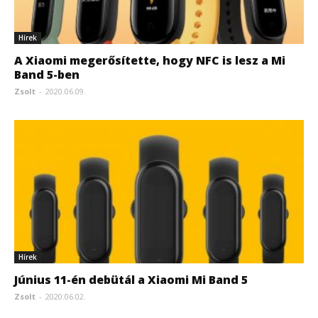
Hírek
A Xiaomi megerősítette, hogy NFC is lesz a Mi
Band 5-ben
Zsolt
-
2020.06.09.
Hírek
Június 11-én debütál a Xiaomi Mi Band 5
Zsolt
-
2020.06.02.