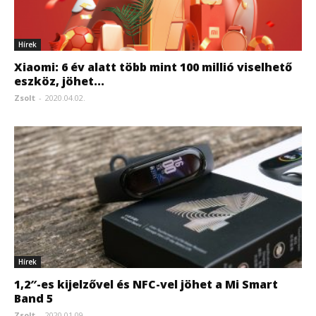
Hírek
Xiaomi: 6 év alatt több mint 100 millió viselhető
eszköz, jöhet...
Zsolt
-
2020.04.02.
Hírek
1,2″-es kijelzővel és NFC-vel jöhet a Mi Smart
Band 5
Zsolt
-
2020.01.09.