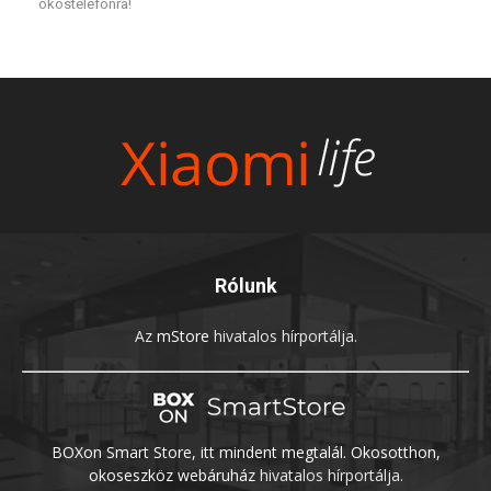
okostelefonra!
Rólunk
Az
mStore
hivatalos hírportálja.
BOXon Smart Store, itt mindent megtalál. Okosotthon,
okoseszköz webáruház
hivatalos hírportálja.