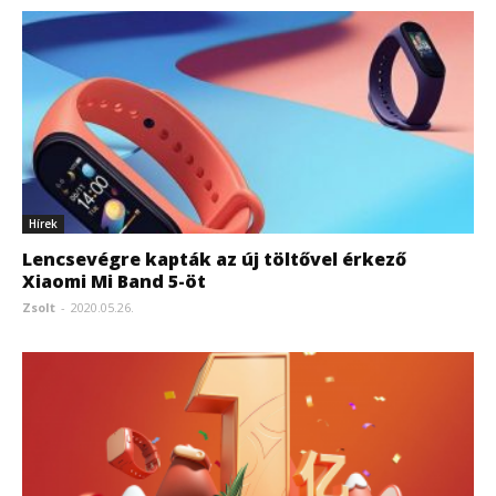
Hírek
Lencsevégre kapták az új töltővel érkező
Xiaomi Mi Band 5-öt
Zsolt
-
2020.05.26.