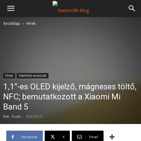
Kezdőlap
Hírek
Hírek
Viselhető eszközök
1,1″-es OLED kijelző, mágneses töltő,
NFC; bemutatkozott a Xiaomi Mi
Band 5
Írta:
Zsolt
-
2020.06.11.
Facebook
X
Email