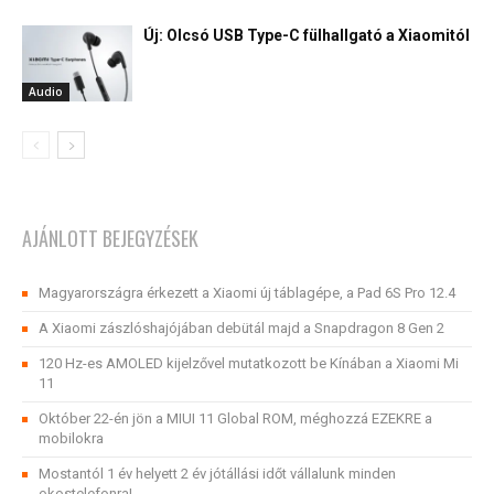
Új: Olcsó USB Type-C fülhallgató a Xiaomitól
Audio
AJÁNLOTT BEJEGYZÉSEK
Magyarországra érkezett a Xiaomi új táblagépe, a Pad 6S Pro 12.4
A Xiaomi zászlóshajójában debütál majd a Snapdragon 8 Gen 2
120 Hz-es AMOLED kijelzővel mutatkozott be Kínában a Xiaomi Mi
11
Október 22-én jön a MIUI 11 Global ROM, méghozzá EZEKRE a
mobilokra
Mostantól 1 év helyett 2 év jótállási időt vállalunk minden
okostelefonra!