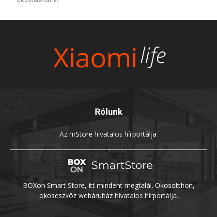
Rólunk
Az
mStore
hivatalos hírportálja.
BOXon Smart Store, itt mindent megtalál. Okosotthon,
okoseszköz webáruház
hivatalos hírportálja.