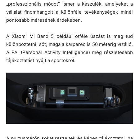
„professzionális módot” ismer a készülék, amelyeket a
vállalat finomhangolt a különféle tevékenységek minél
pontosabb mérésének érdekében.
A Xiaomi Mi Band 5 például ötféle úszást is meg tud
különböztetni, sőt, maga a karperec is 50 méterig vízálló.
A PAI (Personal Activity Intelligence) még részletesebb
tájékoztatást nyújt a sportokról.
A pulzusmérőn sokat reszeltek és képes tájékoztatni, ha