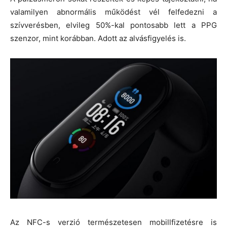
valamilyen abnormális működést vél felfedezni a
szívverésben, elvileg 50%-kal pontosabb lett a PPG
szenzor, mint korábban. Adott az alvásfigyelés is.
Az NFC-s verzió természetesen mobillfizetésre is