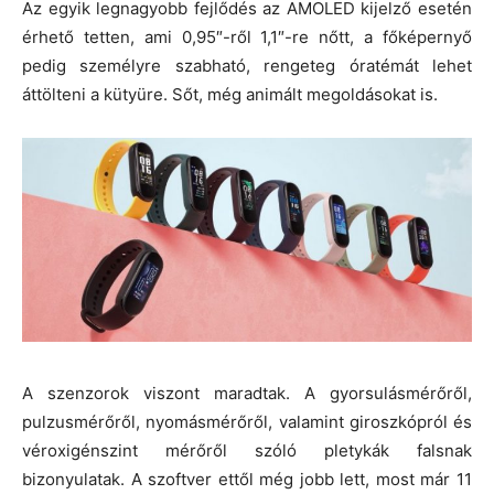
Az egyik legnagyobb fejlődés az AMOLED kijelző esetén
érhető tetten, ami 0,95″-ről 1,1″-re nőtt, a főképernyő
pedig személyre szabható, rengeteg óratémát lehet
áttölteni a kütyüre. Sőt, még animált megoldásokat is.
A szenzorok viszont maradtak. A gyorsulásmérőről,
pulzusmérőről, nyomásmérőről, valamint giroszkópról és
véroxigénszint mérőről szóló pletykák falsnak
bizonyulatak. A szoftver ettől még jobb lett, most már 11