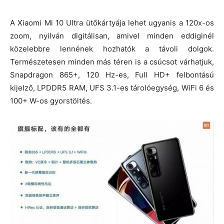
A Xiaomi Mi 10 Ultra ütőkártyája lehet ugyanis a 120x-os
zoom, nyilván digitálisan, amivel minden eddiginél
közelebbre lennének hozhatók a távoli dolgok.
Természetesen minden más téren is a csúcsot várhatjuk,
Snapdragon 865+, 120 Hz-es, Full HD+ felbontású
kijelző, LPDDR5 RAM, UFS 3.1-es tárolóegység, WiFi 6 és
100+ W-os gyorstöltés.