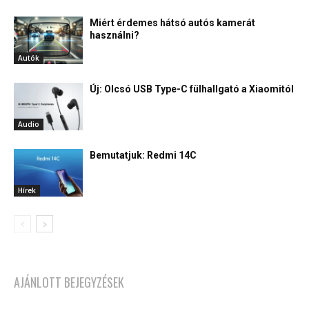
Miért érdemes hátsó autós kamerát
használni?
Autók
Új: Olcsó USB Type-C fülhallgató a Xiaomitól
Audio
Bemutatjuk: Redmi 14C
Hírek
AJÁNLOTT BEJEGYZÉSEK