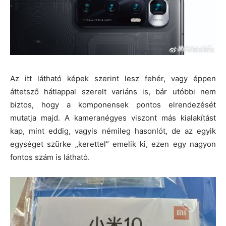
Az itt látható képek szerint lesz fehér, vagy éppen
áttetsző hátlappal szerelt variáns is, bár utóbbi nem
biztos, hogy a komponensek pontos elrendezését
mutatja majd. A kameranégyes viszont más kialakítást
kap, mint eddig, vagyis némileg hasonlót, de az egyik
egységet szürke „kerettel” emelik ki, ezen egy nagyon
fontos szám is látható.