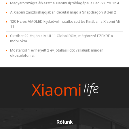
Magyarországra érkezett a Xiaomi új táblagépe, a Pad 6S Pro 12.4
A Xiaomi zászlóshajójában debütál majd a Snapdragon 8 Gen 2
120 Hz-es AMOLED kijelzővel mutatkozott be Kínában a Xiaomi Mi
11
Október 22-én jön a MIUI 11 Global ROM, méghozzá EZEKRE a
mobilokra
Mostantól 1 év helyett 2 év jótállási időt vállalunk minden
okostelefonra!
Rólunk