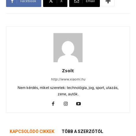
Facebook
X
Email
Zsolt
http://www.xiaomi.hu
Nem kérdés, miket szeretek: technológia, jog, sport, utazás,
zene, autók.
KAPCSOLÓDÓ CIKKEK
TÖBB A SZERZŐTŐL