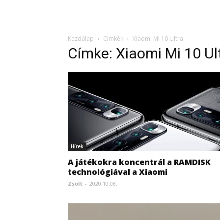
Kezdőlap
Címkék
Xiaomi Mi 10 Ultra
Címke: Xiaomi Mi 10 Ul
Hírek
A játékokra koncentrál a RAMDISK
technológiával a Xiaomi
Zsolt
-
2020.10.08.