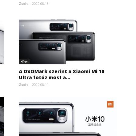
Zsolt
-
2020.08.18.
Hírek
A DxOMark szerint a Xiaomi Mi 10
Ultra fotóz most a...
Zsolt
-
2020.08.11.