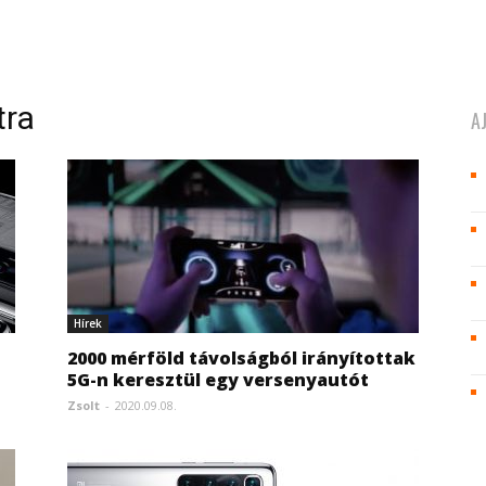
tra
A
Hírek
2000 mérföld távolságból irányítottak
5G-n keresztül egy versenyautót
Zsolt
-
2020.09.08.