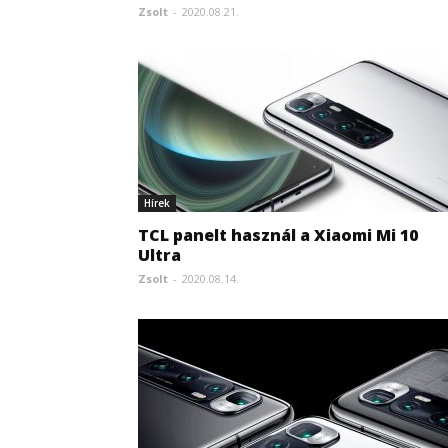
Zsolt
-
2020.08.21.
Hírek
TCL panelt használ a Xiaomi Mi 10
Ultra
Zsolt
-
2020.08.14.