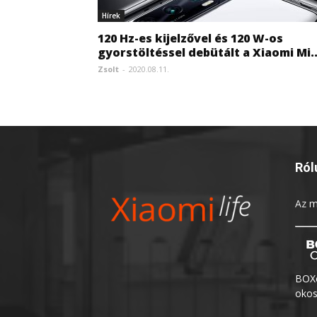
Hírek
120 Hz-es kijelzővel és 120 W-os
gyorstöltéssel debütált a Xiaomi Mi..
Zsolt
-
2020.08.11.
Ról
Az
m
BOXo
okos