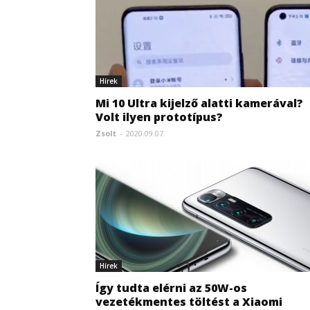
Hírek
Mi 10 Ultra kijelző alatti kamerával?
Volt ilyen prototípus?
Zsolt
-
2020.09.07.
Hírek
Így tudta elérni az 50W-os
vezetékmentes töltést a Xiaomi