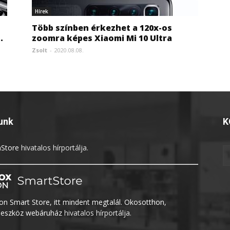
Hírek
Több színben érkezhet a 120x-os
.
zoomra képes Xiaomi Mi 10 Ultra
Zsolt
-
2020.08.08.
unk
K
Store
hivatalos hírportálja.
n Smart Store, itt mindent megtalál. Okosotthon,
eszköz webáruház
hivatalos hírportálja.