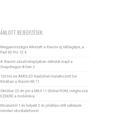
JÁNLOTT BEJEGYZÉSEK
Magyarországra érkezett a Xiaomi új táblagépe, a
Pad 6S Pro 12.4
A Xiaomi zászlóshajójában debütál majd a
Snapdragon 8 Gen 2
120 Hz-es AMOLED kijelzővel mutatkozott be
Kínában a Xiaomi Mi 11
Október 22-én jön a MIUI 11 Global ROM, méghozzá
EZEKRE a mobilokra
Mostantól 1 év helyett 2 év jótállási időt vállalunk
minden okostelefonra!