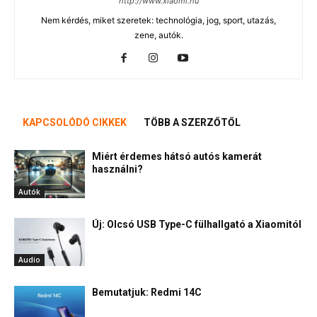
http://www.xiaomi.hu
Nem kérdés, miket szeretek: technológia, jog, sport, utazás,
zene, autók.
KAPCSOLÓDÓ CIKKEK
TÖBB A SZERZŐTŐL
Miért érdemes hátsó autós kamerát
használni?
Autók
Új: Olcsó USB Type-C fülhallgató a Xiaomitól
Audio
Bemutatjuk: Redmi 14C