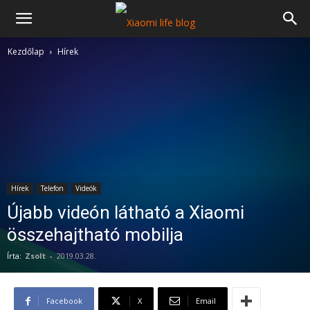
Kezdőlap
Hírek
Hírek
Telefon
Videók
Újabb videón látható a Xiaomi
összehajtható mobilja
Írta:
Zsolt
-
2019.03.28.
Facebook
X
Email