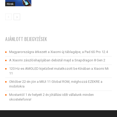
Hírek
AJÁNLOTT BEJEGYZÉSEK
Magyarországra érkezett a Xiaomi új táblagépe, a Pad 6S Pro 12.4
A Xiaomi zászlóshajójában debütál majd a Snapdragon 8 Gen 2
120 Hz-es AMOLED kijelzővel mutatkozott be Kínában a Xiaomi Mi
11
Október 22-én jön a MIUI 11 Global ROM, méghozzá EZEKRE a
mobilokra
Mostantól 1 év helyett 2 év jótállási időt vállalunk minden
okostelefonra!