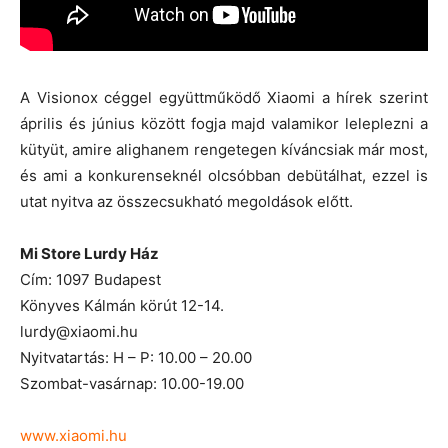
A Visionox céggel együttműködő Xiaomi a hírek szerint
április és június között fogja majd valamikor leleplezni a
kütyüt, amire alighanem rengetegen kíváncsiak már most,
és ami a konkurenseknél olcsóbban debütálhat, ezzel is
utat nyitva az összecsukható megoldások előtt.
Mi Store Lurdy Ház
Cím: 1097 Budapest
Könyves Kálmán körút 12-14.
lurdy@xiaomi.hu
Nyitvatartás: H – P: 10.00 – 20.00
Szombat-vasárnap: 10.00-19.00
www.xiaomi.hu