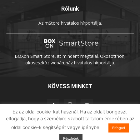
Rólunk
Az
mStore
hivatalos hírportálja.
BOXon Smart Store, itt mindent megtalál. Okosotthon,
okoseszköz webáruház
hivatalos hírportálja.
KÖVESS MINKET
Ez az oldal cookie-kat használ. Ha az oldalt böngészi,
elfogadja, hogy a személyre szabott tartalom érdekében az
oldal cookie-k segítségét vegye igénybe.
Elfogad
Adatvédelem
Impresszum
Imilab
Részletek
© 2026 Xiaomilife | Minden jog fenntartva.