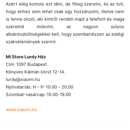
Azért elég komoly ezt látni, de főleg szerelni, és az tuti,
hogy ehhez sem lehet csak úgy hozzányúlni, illetve nem
is lenne olcsó, aki kintről rendeli majd a telefont és maga
szeretné mókolni, az nagyon súlyos
alkatrészköltségekkel kell, hogy szembenézzen az eddigi
szakvélemények szerint.
Mi Store Lurdy Ház
Cím: 1097 Budapest
Könyves Kálmán körút 12-14.
lurdy@xiaomi.hu
Nyitvatartás: H – P: 10.00 – 20.00
Szombat-vasárnap: 10.00-19.00
www.xiaomi.hu