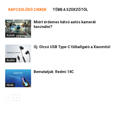
KAPCSOLÓDÓ CIKKEK
TÖBB A SZERZŐTŐL
Miért érdemes hátsó autós kamerát
használni?
Autók
Új: Olcsó USB Type-C fülhallgató a Xiaomitól
Audio
Bemutatjuk: Redmi 14C
Hírek