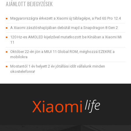
AJÁNLOTT BEJEGYZÉSEK
Magyarországra érkezett a Xiaomi új táblagépe, a Pad 6S Pro 12.4
A Xiaomi zászlóshajójában debütál majd a Snapdragon 8 Gen 2
120 Hz-es AMOLED kijelzővel mutatkozott be Kínában a Xiaomi Mi
11
Október 22-én jön a MIUI 11 Global ROM, méghozzá EZEKRE a
mobilokra
Mostantól 1 év helyett 2 év jótállási időt vállalunk minden
okostelefonra!