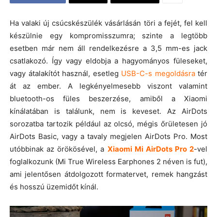
Ha valaki új csúcskészülék vásárlásán töri a fejét, fel kell
készülnie egy kompromisszumra; szinte a legtöbb
esetben már nem áll rendelkezésre a 3,5 mm-es jack
csatlakozó. Így vagy eldobja a hagyományos füleseket,
vagy átalakítót használ, esetleg
USB-C-s megoldásra
tér
át az ember. A legkényelmesebb viszont valamint
bluetooth-os füles beszerzése, amiből a Xiaomi
kínálatában is találunk, nem is keveset. Az AirDots
sorozatba tartozik például az olcsó, mégis őrületesen jó
AirDots Basic, vagy a tavaly megjelen AirDots Pro. Most
utóbbinak az örökösével, a
Xiaomi Mi AirDots Pro 2
-vel
foglalkozunk (Mi True Wireless Earphones 2 néven is fut),
ami jelentősen átdolgozott formatervet, remek hangzást
és hosszú üzemidőt kínál.