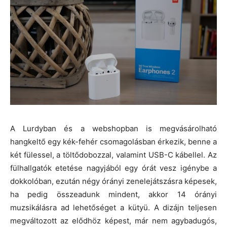
A Lurdyban és a webshopban is megvásárolható
hangkeltő egy kék-fehér csomagolásban érkezik, benne a
két fülessel, a töltődobozzal, valamint USB-C kábellel. Az
fülhallgatók etetése nagyjából egy órát vesz igénybe a
dokkolóban, ezután négy órányi zenelejátszásra képesek,
ha pedig összeadunk mindent, akkor 14 órányi
muzsikálásra ad lehetőséget a kütyü. A dizájn teljesen
megváltozott az elődhöz képest, már nem agybadugós,