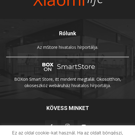
Rólunk
Az
mStore
hivatalos hírportálja.
BOXon Smart Store, itt mindent megtalál. Okosotthon,
okoseszköz webáruház
hivatalos hírportálja.
KÖVESS MINKET
Ez az oldal cookie-kat használ. Ha az oldalt böngészi,