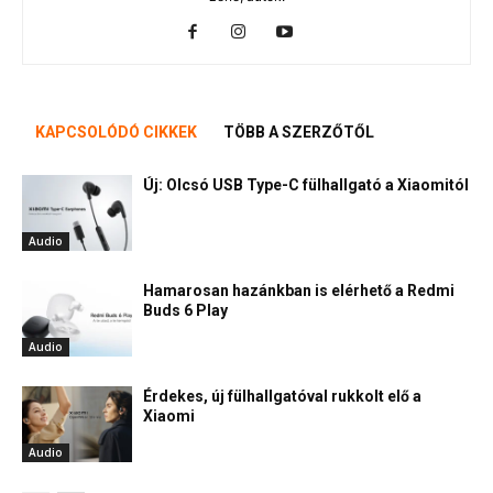
KAPCSOLÓDÓ CIKKEK
TÖBB A SZERZŐTŐL
Új: Olcsó USB Type-C fülhallgató a Xiaomitól
Audio
Hamarosan hazánkban is elérhető a Redmi
Buds 6 Play
Audio
Érdekes, új fülhallgatóval rukkolt elő a
Xiaomi
Audio