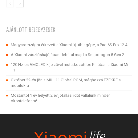
AJÁNLOTT BEJEGYZÉSEK
Magyarországra érkezett a Xiaomi új táblagépe, a Pad 6S Pro 12.4
A Xiaomi zászlóshajójában debütál majd a Snapdragon 8 Gen 2
120 Hz-es AMOLED kijelzővel mutatkozott be Kínában a Xiaomi Mi
11
Október 22-én jön a MIUI 11 Global ROM, méghozzá EZEKRE a
mobilokra
Mostantól 1 év helyett 2 év jótállási időt vállalunk minden
okostelefonra!