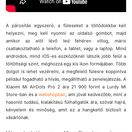
A párosítás egyszerű, a füleseket a töltődokkba kell
helyezni, meg kell nyomni az oldalsó gombot, majd
amikor az elöl lévő led fehéren villog, máris
csatlakoztatható a telefon, a tablet, vagy a laptop. Mind
androidos, mind iOS-es eszközöknél látszik jobb felül a
töltöttségi szint, méghozzá egy kis ikon formájában. Több
dolgot is lehet vezérelni, a megfelelő fülesre koppintva
például fogadható a hívás, megállítható a zenelejátszás. A
Xiaomi Mi AirDots Pro 2 ára 21 900 forint a Lurdy Mi
Store-ban és a
webshopban
, ami jóval kedvezőbb, mint a
hasonló tudású, kialakítású fülhallgatók ára, szóval hajrá,
kényelem és minőség, amit ez a hangkeltő biztosít a
vásárlónak.