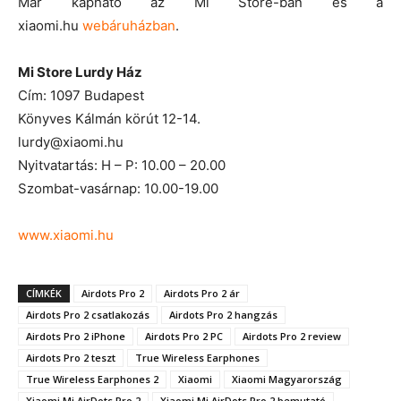
Már kapható az Mi Store-ban és a
xiaomi.hu
webáruházban
.
Mi Store Lurdy Ház
Cím: 1097 Budapest
Könyves Kálmán körút 12-14.
lurdy@xiaomi.hu
Nyitvatartás: H – P: 10.00 – 20.00
Szombat-vasárnap: 10.00-19.00
www.xiaomi.hu
CÍMKÉK
Airdots Pro 2
Airdots Pro 2 ár
Airdots Pro 2 csatlakozás
Airdots Pro 2 hangzás
Airdots Pro 2 iPhone
Airdots Pro 2 PC
Airdots Pro 2 review
Airdots Pro 2 teszt
True Wireless Earphones
True Wireless Earphones 2
Xiaomi
Xiaomi Magyarország
Xiaomi Mi AirDots Pro 2
Xiaomi Mi AirDots Pro 2 bemutató