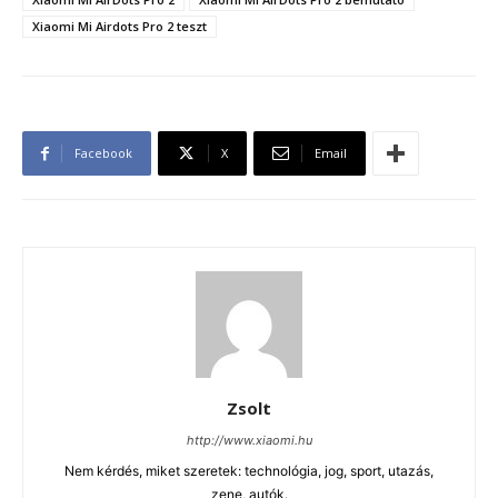
Xiaomi Mi Airdots Pro 2 teszt
Facebook
X
Email
Zsolt
http://www.xiaomi.hu
Nem kérdés, miket szeretek: technológia, jog, sport, utazás,
zene, autók.