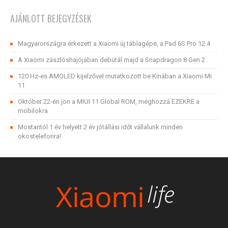
AJÁNLOTT BEJEGYZÉSEK
Magyarországra érkezett a Xiaomi új táblagépe, a Pad 6S Pro 12.4
A Xiaomi zászlóshajójában debütál majd a Snapdragon 8 Gen 2
120 Hz-es AMOLED kijelzővel mutatkozott be Kínában a Xiaomi Mi
11
Október 22-én jön a MIUI 11 Global ROM, méghozzá EZEKRE a
mobilokra
Mostantól 1 év helyett 2 év jótállási időt vállalunk minden
okostelefonra!