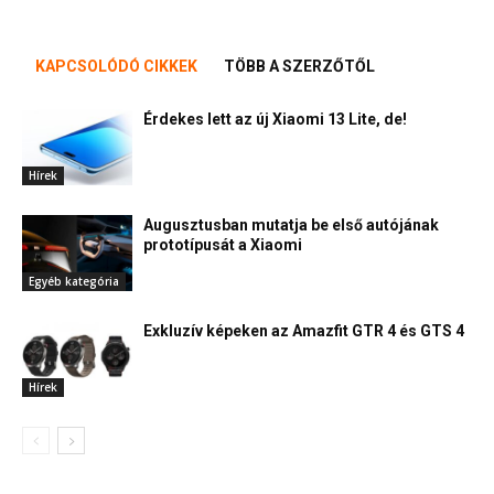
KAPCSOLÓDÓ CIKKEK
TÖBB A SZERZŐTŐL
Érdekes lett az új Xiaomi 13 Lite, de!
Hírek
Augusztusban mutatja be első autójának
prototípusát a Xiaomi
Egyéb kategória
Exkluzív képeken az Amazfit GTR 4 és GTS 4
Hírek