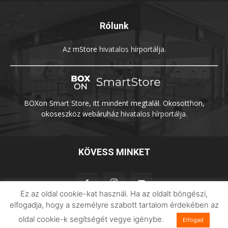
Rólunk
Az
mStore
hivatalos hírportálja.
BOXon Smart Store, itt mindent megtalál. Okosotthon,
okoseszköz webáruház
hivatalos hírportálja.
KÖVESS MINKET
Ez az oldal cookie-kat használ. Ha az oldalt böngészi,
elfogadja, hogy a személyre szabott tartalom érdekében az
oldal cookie-k segítségét vegye igénybe.
Elfogad
Adatvédelem
Impresszum
Imilab