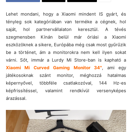
Lehet mondani, hogy a Xiaomi mindent IS gyárt, és
tényleg sok kategóriában van terméke a cégnek, hol
saját, hol partnervállalaton keresztül. A tévés
szegmensben Kínán belül már óriási a Xiaomi
eszközöknek a sikere, Európába még csak most gyűrűzik
be a történet, ám a monitorokra nem kell ilyen sokat
várni. Sőt, immár a Lurdy Mi Store-ban is kapható a
Xiaomi Mi Curved Gaming Monitor 34″
, ami egy
játékosoknak szánt monitor, méghozzá hatalmas
képernyővel, többféle csatlakozóval, 144 Hz-es
képfrissítéssel, valamint rendkívül versenyképes
árazással.