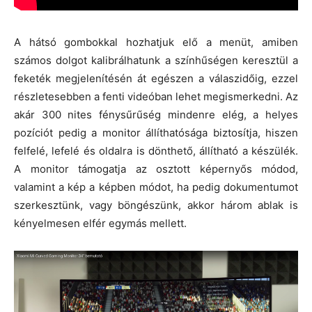
A hátsó gombokkal hozhatjuk elő a menüt, amiben
számos dolgot kalibrálhatunk a színhűségen keresztül a
feketék megjelenítésén át egészen a válaszidőig, ezzel
részletesebben a fenti videóban lehet megismerkedni. Az
akár 300 nites fénysűrűség mindenre elég, a helyes
pozíciót pedig a monitor állíthatósága biztosítja, hiszen
felfelé, lefelé és oldalra is dönthető, állítható a készülék.
A monitor támogatja az osztott képernyős módod,
valamint a kép a képben módot, ha pedig dokumentumot
szerkesztünk, vagy böngészünk, akkor három ablak is
kényelmesen elfér egymás mellett.