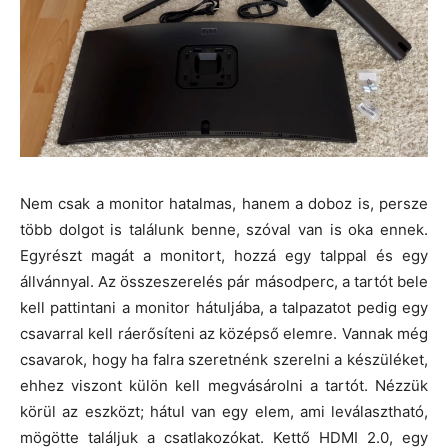
Nem csak a monitor hatalmas, hanem a doboz is, persze
több dolgot is találunk benne, szóval van is oka ennek.
Egyrészt magát a monitort, hozzá egy talppal és egy
állvánnyal. Az összeszerelés pár másodperc, a tartót bele
kell pattintani a monitor hátuljába, a talpazatot pedig egy
csavarral kell ráerősíteni az középső elemre. Vannak még
csavarok, hogy ha falra szeretnénk szerelni a készüléket,
ehhez viszont külön kell megvásárolni a tartót. Nézzük
körül az eszközt; hátul van egy elem, ami leválasztható,
mögötte találjuk a csatlakozókat. Kettő HDMI 2.0, egy