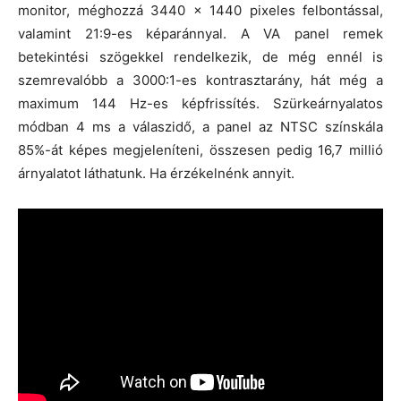
monitor, méghozzá 3440 x 1440 pixeles felbontással,
valamint 21:9-es képaránnyal. A VA panel remek
betekintési szögekkel rendelkezik, de még ennél is
szemrevalóbb a 3000:1-es kontrasztarány, hát még a
maximum 144 Hz-es képfrissítés. Szürkeárnyalatos
módban 4 ms a válaszidő, a panel az NTSC színskála
85%-át képes megjeleníteni, összesen pedig 16,7 millió
árnyalatot láthatunk. Ha érzékelnénk annyit.