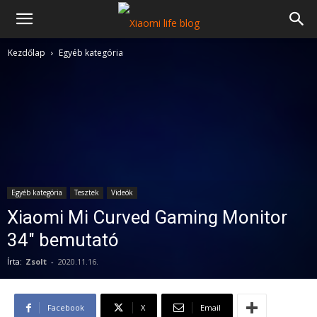
Kezdőlap
Egyéb kategória
Egyéb kategória
Tesztek
Videók
Xiaomi Mi Curved Gaming Monitor
34″ bemutató
Írta:
Zsolt
-
2020.11.16.
Facebook
X
Email