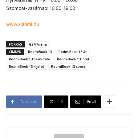
Nyitvatartás: H – P: 10.00 – 20.00
Szombat-vasárnap: 10.00-19.00
www.xiaomi.hu
FORRÁS
GSMArena
CÍMKÉK
RedmiBook 13
RedmiBook 13 ár
RedmiBook 13 bemutató
RedmiBook 13 Intel
RedmiBook 13 kijelző
RedmiBook 13 specs
Facebook
X
Email