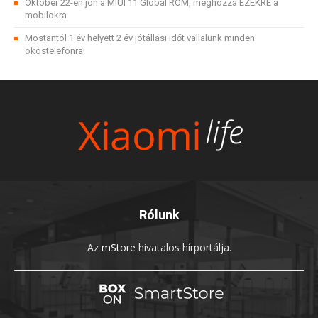
Október 22-én jön a MIUI 11 Global ROM, méghozzá EZEKRE a
mobilokra
Mostantól 1 év helyett 2 év jótállási időt vállalunk minden
okostelefonra!
Rólunk
Az
mStore
hivatalos hírportálja.