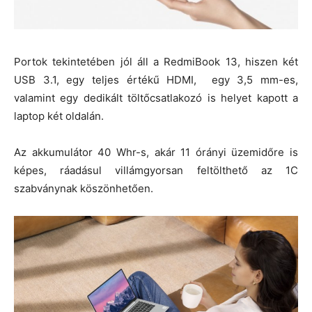
Portok tekintetében jól áll a RedmiBook 13, hiszen két
USB 3.1, egy teljes értékű HDMI, egy 3,5 mm-es,
valamint egy dedikált töltőcsatlakozó is helyet kapott a
laptop két oldalán.
Az akkumulátor 40 Whr-s, akár 11 órányi üzemidőre is
képes, ráadásul villámgyorsan feltölthető az 1C
szabványnak köszönhetően.