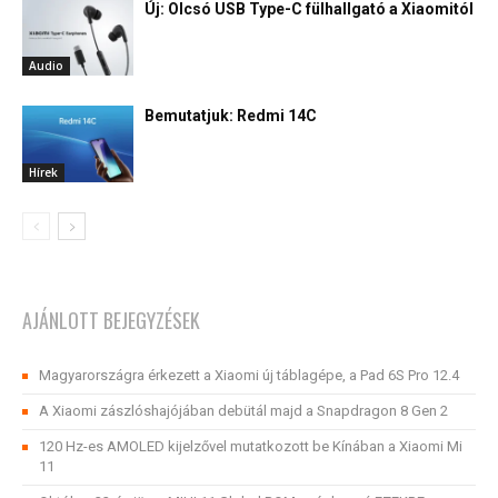
Új: Olcsó USB Type-C fülhallgató a Xiaomitól
Audio
Bemutatjuk: Redmi 14C
Hírek
AJÁNLOTT BEJEGYZÉSEK
Magyarországra érkezett a Xiaomi új táblagépe, a Pad 6S Pro 12.4
A Xiaomi zászlóshajójában debütál majd a Snapdragon 8 Gen 2
120 Hz-es AMOLED kijelzővel mutatkozott be Kínában a Xiaomi Mi
11