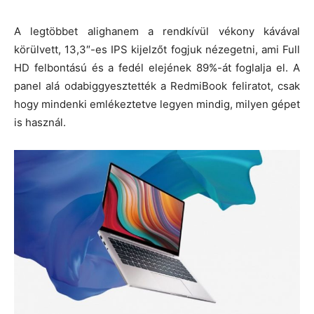
A legtöbbet alighanem a rendkívül vékony kávával
körülvett, 13,3″-es IPS kijelzőt fogjuk nézegetni, ami Full
HD felbontású és a fedél elejének 89%-át foglalja el. A
panel alá odabiggyesztették a RedmiBook feliratot, csak
hogy mindenki emlékeztetve legyen mindig, milyen gépet
is használ.