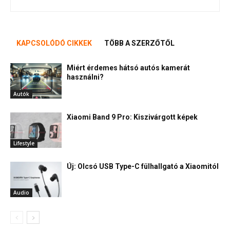
KAPCSOLÓDÓ CIKKEK
TÖBB A SZERZŐTŐL
Miért érdemes hátsó autós kamerát
használni?
Autók
Xiaomi Band 9 Pro: Kiszivárgott képek
Lifestyle
Új: Olcsó USB Type-C fülhallgató a Xiaomitól
Audio