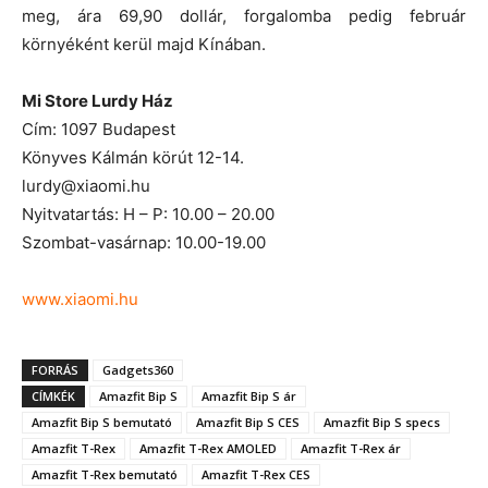
meg, ára 69,90 dollár, forgalomba pedig február
környéként kerül majd Kínában.
Mi Store Lurdy Ház
Cím: 1097 Budapest
Könyves Kálmán körút 12-14.
lurdy@xiaomi.hu
Nyitvatartás: H – P: 10.00 – 20.00
Szombat-vasárnap: 10.00-19.00
www.xiaomi.hu
FORRÁS
Gadgets360
CÍMKÉK
Amazfit Bip S
Amazfit Bip S ár
Amazfit Bip S bemutató
Amazfit Bip S CES
Amazfit Bip S specs
Amazfit T-Rex
Amazfit T-Rex AMOLED
Amazfit T-Rex ár
Amazfit T-Rex bemutató
Amazfit T-Rex CES