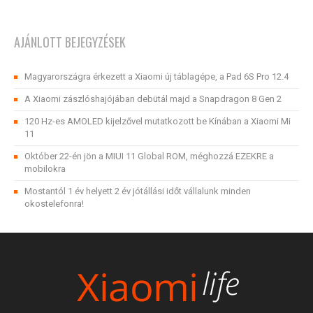
AJÁNLOTT BEJEGYZÉSEK
Magyarországra érkezett a Xiaomi új táblagépe, a Pad 6S Pro 12.4
A Xiaomi zászlóshajójában debütál majd a Snapdragon 8 Gen 2
120 Hz-es AMOLED kijelzővel mutatkozott be Kínában a Xiaomi Mi
11
Október 22-én jön a MIUI 11 Global ROM, méghozzá EZEKRE a
mobilokra
Mostantól 1 év helyett 2 év jótállási időt vállalunk minden
okostelefonra!