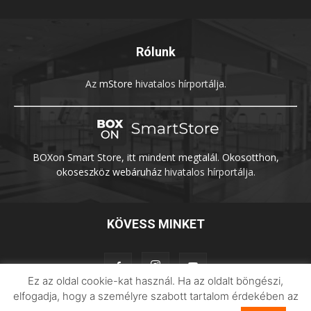
Rólunk
Az
mStore
hivatalos hírportálja.
BOXon Smart Store, itt mindent megtalál. Okosotthon,
okoseszköz webáruház
hivatalos hírportálja.
KÖVESS MINKET
Ez az oldal cookie-kat használ. Ha az oldalt böngészi,
elfogadja, hogy a személyre szabott tartalom érdekében az