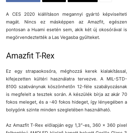
A CES 2020 kiállításon megannyi gyártó képviselteti
magát. Nincs ez másképpen az Amazfit, egészen
pontosan a Huami esetén sem, akik két új okosórával is
megörvendeztették a Las Vegasba gyűlteket.
Amazfit T-Rex
Ez egy strapaokosóra, méghozzá kerek kialakítással,
kifejezetten kültéri használatra tervezve. A MIL-STD-
810G szabványnak köszönhetőn 12-féle szabályozásnak
is megfelelt a tesztek során. A készülék bírja az akár 70
fokos meleget, és a -40 fokos hideget, így lényegében a
bolygónk szinte minden szegletében használható.
Az Amazfit T-Rex előlapján egy 1,3″-es, 360 x 360 pixel
felbontású AMOLED kijelző kapott helyett Gorilla Glass 3