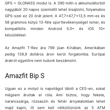
GPS + GLONASS modul is. A 390 mAh-s akkumulátorból
nagyjából 20 napos üzemidőt lehet kisajtolni, folyamatos
GPS-szel ez 20 órát jelent. A 47,7×47,7×13,5 mm-es és
58 grammos kütyü 13-féle sporttevékenységet ismer, és
kompatibilis minden Android 5.0+ és iOS 10+
készülékkel.
Az Amazfit T-Rex ára 799 jüan Kínában, Amerikában
pedig 139,9 dolláros áron kerül forgalomba. Európai
árakról egyelőre nem tudunk beszámolni.
Amazfit Bip S
Ugyan ez a motyó is napvilágot látott a CES-en, sokat
mégsem árultak el róla. Ami biztos, hogy fekete,
narancssárga, rózsaszín és fehér árnyalatokban lehet
majd kapni, itt sem kell nélkülöznünk az 5 ATM