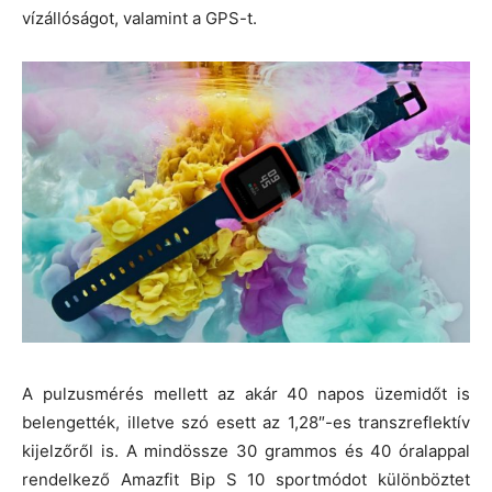
vízállóságot, valamint a GPS-t.
A pulzusmérés mellett az akár 40 napos üzemidőt is
belengették, illetve szó esett az 1,28″-es transzreflektív
kijelzőről is. A mindössze 30 grammos és 40 óralappal
rendelkező Amazfit Bip S 10 sportmódot különböztet