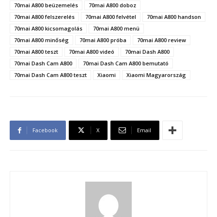
70mai A800 beüzemelés
70mai A800 doboz
70mai A800 felszerelés
70mai A800 felvétel
70mai A800 handson
70mai A800 kicsomagolás
70mai A800 menü
70mai A800 minőség
70mai A800 próba
70mai A800 review
70mai A800 teszt
70mai A800 videó
70mai Dash A800
70mai Dash Cam A800
70mai Dash Cam A800 bemutató
70mai Dash Cam A800 teszt
Xiaomi
Xiaomi Magyarország
Facebook
X
Email