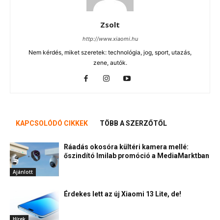
Zsolt
http://www.xiaomi.hu
Nem kérdés, miket szeretek: technológia, jog, sport, utazás,
zene, autók.
KAPCSOLÓDÓ CIKKEK
TÖBB A SZERZŐTŐL
Ráadás okosóra kültéri kamera mellé:
őszindító Imilab promóció a MediaMarktban
Ajánlott
Érdekes lett az új Xiaomi 13 Lite, de!
Hírek