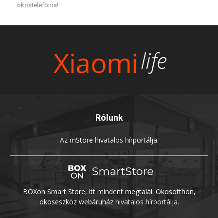
okostelefonra!
Rólunk
Az
mStore
hivatalos hírportálja.
BOXon Smart Store, itt mindent megtalál. Okosotthon,
okoseszköz webáruház
hivatalos hírportálja.