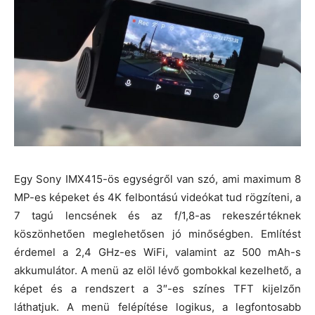
Egy Sony IMX415-ös egységről van szó, ami maximum 8
MP-es képeket és 4K felbontású videókat tud rögzíteni, a
7 tagú lencsének és az f/1,8-as rekeszértéknek
köszönhetően meglehetősen jó minőségben. Említést
érdemel a 2,4 GHz-es WiFi, valamint az 500 mAh-s
akkumulátor. A menü az elöl lévő gombokkal kezelhető, a
képet és a rendszert a 3″-es színes TFT kijelzőn
láthatjuk. A menü felépítése logikus, a legfontosabb