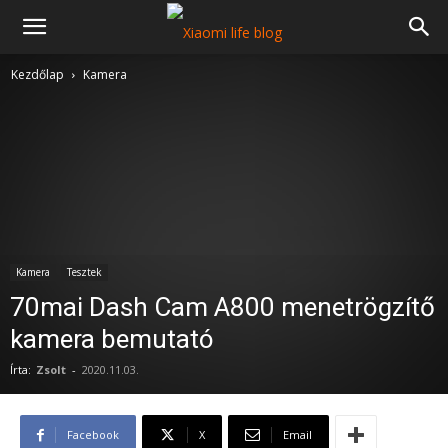
Kezdőlap
Kamera
Kamera
Tesztek
70mai Dash Cam A800 menetrögzítő
kamera bemutató
Írta:
Zsolt
-
2020.11.03.
Facebook
X
Email