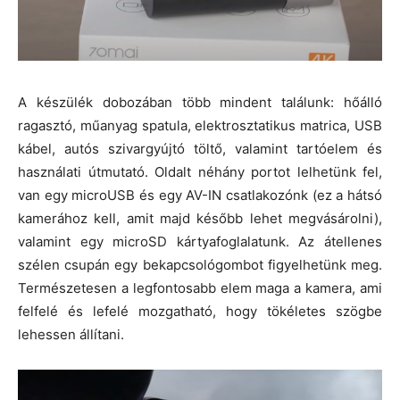
A készülék dobozában több mindent találunk: hőálló
ragasztó, műanyag spatula, elektrosztatikus matrica, USB
kábel, autós szivargyújtó töltő, valamint tartóelem és
használati útmutató. Oldalt néhány portot lelhetünk fel,
van egy microUSB és egy AV-IN csatlakozónk (ez a hátsó
kamerához kell, amit majd később lehet megvásárolni),
valamint egy microSD kártyafoglalatunk. Az átellenes
szélen csupán egy bekapcsológombot figyelhetünk meg.
Természetesen a legfontosabb elem maga a kamera, ami
felfelé és lefelé mozgatható, hogy tökéletes szögbe
lehessen állítani.