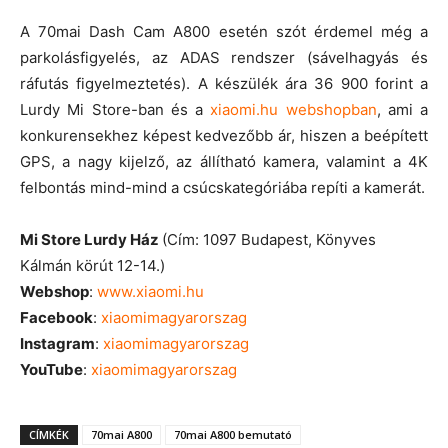
A 70mai Dash Cam A800 esetén szót érdemel még a
parkolásfigyelés, az ADAS rendszer (sávelhagyás és
ráfutás figyelmeztetés). A készülék ára 36 900 forint a
Lurdy Mi Store-ban és a
xiaomi.hu webshopban
, ami a
konkurensekhez képest kedvezőbb ár, hiszen a beépített
GPS, a nagy kijelző, az állítható kamera, valamint a 4K
felbontás mind-mind a csúcskategóriába repíti a kamerát.
Mi Store Lurdy Ház
(Cím: 1097 Budapest, Könyves
Kálmán körút 12-14.)
Webshop
:
www.xiaomi.hu
Facebook
:
xiaomimagyarorszag
Instagram
:
xiaomimagyarorszag
YouTube
:
xiaomimagyarorszag
CÍMKÉK
70mai A800
70mai A800 bemutató