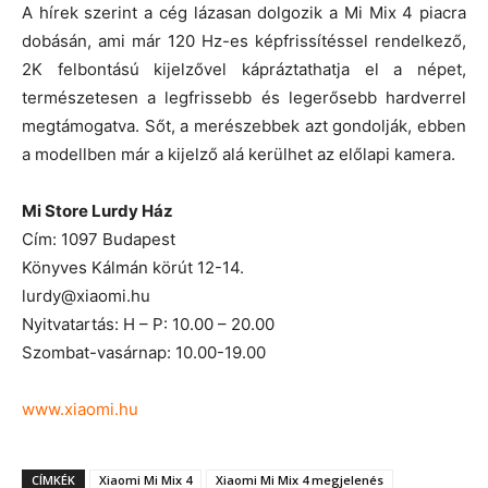
A hírek szerint a cég lázasan dolgozik a Mi Mix 4 piacra
dobásán, ami már 120 Hz-es képfrissítéssel rendelkező,
2K felbontású kijelzővel kápráztathatja el a népet,
természetesen a legfrissebb és legerősebb hardverrel
megtámogatva. Sőt, a merészebbek azt gondolják, ebben
a modellben már a kijelző alá kerülhet az előlapi kamera.
Mi Store Lurdy Ház
Cím: 1097 Budapest
Könyves Kálmán körút 12-14.
lurdy@xiaomi.hu
Nyitvatartás: H – P: 10.00 – 20.00
Szombat-vasárnap: 10.00-19.00
www.xiaomi.hu
CÍMKÉK
Xiaomi Mi Mix 4
Xiaomi Mi Mix 4 megjelenés