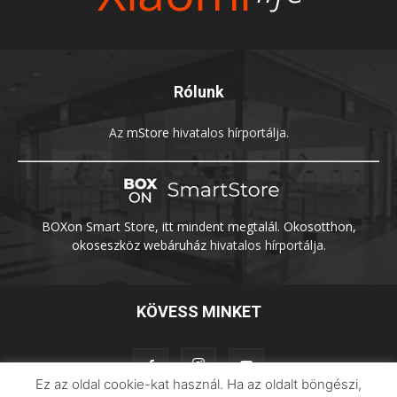
Rólunk
Az
mStore
hivatalos hírportálja.
BOXon Smart Store, itt mindent megtalál. Okosotthon,
okoseszköz webáruház
hivatalos hírportálja.
KÖVESS MINKET
Ez az oldal cookie-kat használ. Ha az oldalt böngészi,