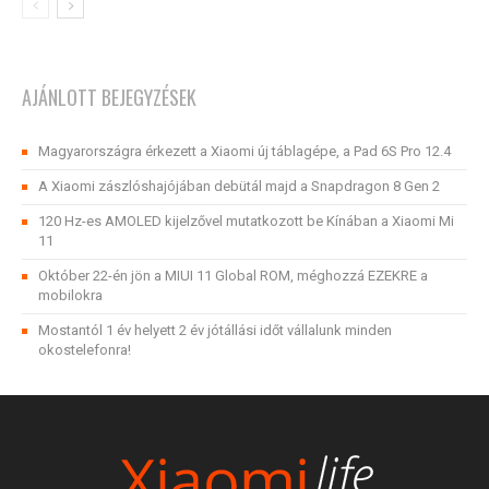
AJÁNLOTT BEJEGYZÉSEK
Magyarországra érkezett a Xiaomi új táblagépe, a Pad 6S Pro 12.4
A Xiaomi zászlóshajójában debütál majd a Snapdragon 8 Gen 2
120 Hz-es AMOLED kijelzővel mutatkozott be Kínában a Xiaomi Mi
11
Október 22-én jön a MIUI 11 Global ROM, méghozzá EZEKRE a
mobilokra
Mostantól 1 év helyett 2 év jótállási időt vállalunk minden
okostelefonra!