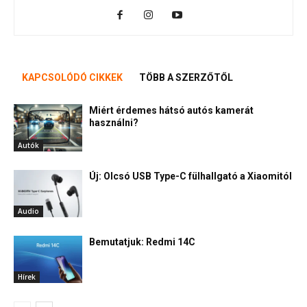
KAPCSOLÓDÓ CIKKEK
TÖBB A SZERZŐTŐL
Miért érdemes hátsó autós kamerát
használni?
Autók
Új: Olcsó USB Type-C fülhallgató a Xiaomitól
Audio
Bemutatjuk: Redmi 14C
Hírek