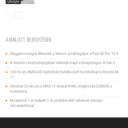
Lifestyle
AJÁNLOTT BEJEGYZÉSEK
Magyarországra érkezett a Xiaomi új táblagépe, a Pad 6S Pro 12.4
A Xiaomi zászlóshajójában debütál majd a Snapdragon 8 Gen 2
120 Hz-es AMOLED kijelzővel mutatkozott be Kínában a Xiaomi Mi
11
Október 22-én jön a MIUI 11 Global ROM, méghozzá EZEKRE a
mobilokra
Mostantól 1 év helyett 2 év jótállási időt vállalunk minden
okostelefonra!