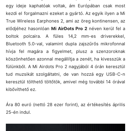
egy ideje kaphatóak voltak, ám Európában csak most
kezdi el forgalmazni ezeket a gyártó. Az egyik ilyen a Mi
True Wireless Earphones 2, ami az öreg kontinensen, az
elődjéhez hasonlóan
Mi AirDots Pro 2
néven kerül fel a
boltok polcaira. A füles 14,2 mm-es driverekkel,
Bluetooth 5.0-val, valamint dupla zajszűrős mikrofonnal
hívja fel magára a figyelmet, plusz a szenzoroknak
köszönhetően azonnal megállítja a zenét, ha kivesszük a
fülünkből. A Mi Airdots Pro 2 nagyjából 4 órán keresztül
tud muzsikát szolgáltatni, de van hozzá egy USB-C-n
keresztül tölthető töltőtök, amivel még további 14 órával
kibővíthető ez.
Ára 80 euró (nettó 28 ezer forint), az értékesítés április
25-én indul.