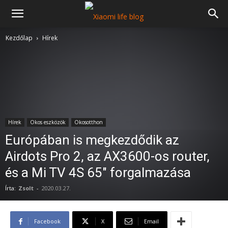
Kezdőlap
Hírek
Hírek
Okos eszközök
Okosotthon
Európában is megkezdődik az
Airdots Pro 2, az AX3600-os router,
és a Mi TV 4S 65″ forgalmazása
Írta:
Zsolt
-
2020.03.27.
Facebook
X
Email