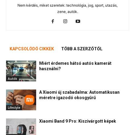
Nem kérdés, miket szeretek: technológia, jog, sport, utazás,
zene, autók.
KAPCSOLÓDÓ CIKKEK
TÖBB A SZERZŐTŐL
Miért érdemes hátsó autós kamerát
használni?
Autók
A Xiaomi új szabadalma: Automatikusan
méretre igazodó okosgyűrű
Lifestyle
Xiaomi Band 9 Pro: Kiszivárgott képek