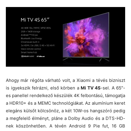
Ahogy már régóta várható volt, a Xiaomi a tévés bizniszt
is igyekszik felrázni, első körben a
Mi TV 4S
-sel. A 65″-
es panellel rendelkező készülék 4K felbontású, támogatja
a HDR10+ és a MEMC technológiákat. Az alumínium keret
elegáns külsőt kölcsönöz, a két 10W-os hangszóró pedig
a megfelelő élményt, pláne a Dolby Audio és a DTS-HD-
nek köszönhetően. A tévén Android 9 Pie fut, 16 GB