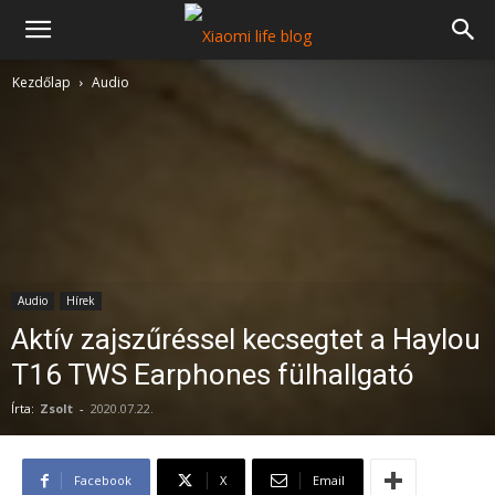
Kezdőlap
Audio
Audio
Hírek
Aktív zajszűréssel kecsegtet a Haylou
T16 TWS Earphones fülhallgató
Írta:
Zsolt
-
2020.07.22.
Facebook
X
Email