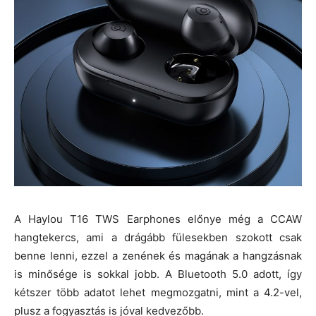
A Haylou T16 TWS Earphones előnye még a CCAW
hangtekercs, ami a drágább fülesekben szokott csak
benne lenni, ezzel a zenének és magának a hangzásnak
is minősége is sokkal jobb. A Bluetooth 5.0 adott, így
kétszer több adatot lehet megmozgatni, mint a 4.2-vel,
plusz a fogyasztás is jóval kedvezőbb.