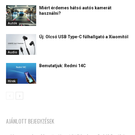
Miért érdemes hátsó autós kamerát
használni?
Autók
Új: Olcsó USB Type-C fülhallgató a Xiaomitól
Audio
Bemutatjuk: Redmi 14C
Hírek
AJÁNLOTT BEJEGYZÉSEK