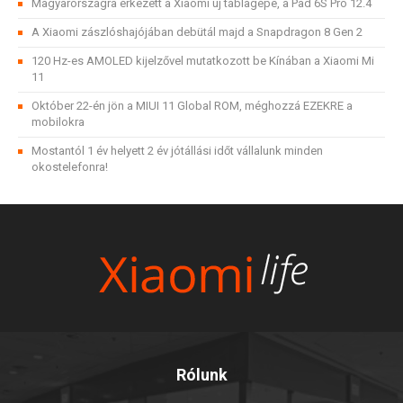
Magyarországra érkezett a Xiaomi új táblagépe, a Pad 6S Pro 12.4
A Xiaomi zászlóshajójában debütál majd a Snapdragon 8 Gen 2
120 Hz-es AMOLED kijelzővel mutatkozott be Kínában a Xiaomi Mi
11
Október 22-én jön a MIUI 11 Global ROM, méghozzá EZEKRE a
mobilokra
Mostantól 1 év helyett 2 év jótállási időt vállalunk minden
okostelefonra!
Rólunk