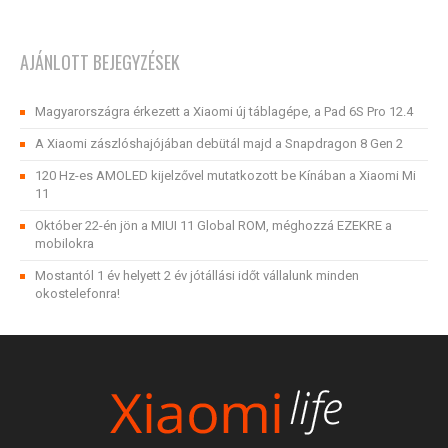
AJÁNLOTT BEJEGYZÉSEK
Magyarországra érkezett a Xiaomi új táblagépe, a Pad 6S Pro 12.4
A Xiaomi zászlóshajójában debütál majd a Snapdragon 8 Gen 2
120 Hz-es AMOLED kijelzővel mutatkozott be Kínában a Xiaomi Mi
11
Október 22-én jön a MIUI 11 Global ROM, méghozzá EZEKRE a
mobilokra
Mostantól 1 év helyett 2 év jótállási időt vállalunk minden
okostelefonra!