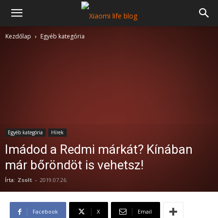
Kezdőlap
Egyéb kategória
Egyéb kategória
Hírek
Imádod a Redmi márkát? Kínában
már bőröndöt is vehetsz!
Írta:
Zsolt
-
2019.07.26.
Facebook
X
Email