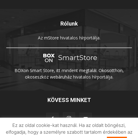
Rólunk
Az
mStore
hivatalos hírportálja.
BOXon Smart Store, itt mindent megtalál. Okosotthon,
okoseszköz webáruház
hivatalos hírportálja.
KÖVESS MINKET
Ez az oldal cookie-kat használ. Ha az oldalt böngészi,
elfogadja, hogy a személyre szabott tartalom érdekében az