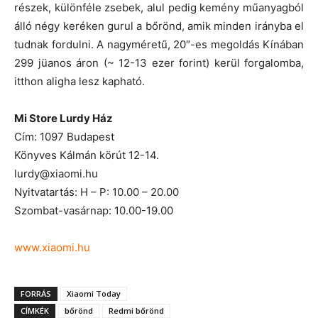
részek, különféle zsebek, alul pedig kemény műanyagból
álló négy keréken gurul a bőrönd, amik minden irányba el
tudnak fordulni. A nagyméretű, 20″-es megoldás Kínában
299 jüanos áron (~ 12-13 ezer forint) kerül forgalomba,
itthon aligha lesz kapható.
Mi Store Lurdy Ház
Cím: 1097 Budapest
Könyves Kálmán körút 12-14.
lurdy@xiaomi.hu
Nyitvatartás: H – P: 10.00 – 20.00
Szombat-vasárnap: 10.00-19.00
www.xiaomi.hu
FORRÁS
Xiaomi Today
CÍMKÉK
bőrönd
Redmi bőrönd