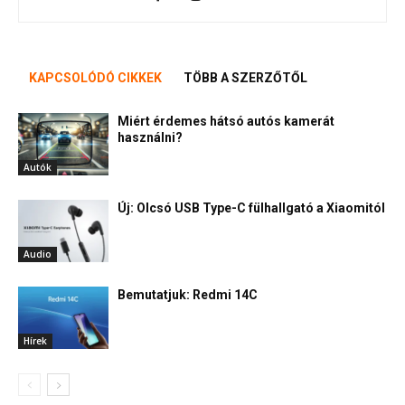
KAPCSOLÓDÓ CIKKEK
TÖBB A SZERZŐTŐL
Miért érdemes hátsó autós kamerát
használni?
Autók
Új: Olcsó USB Type-C fülhallgató a Xiaomitól
Audio
Bemutatjuk: Redmi 14C
Hírek