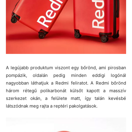
A legújabb produktum viszont egy bőrönd, ami pirosban
pompázik, oldalán pedig minden eddigi logónál
nagyobban láthatjuk a Redmi feliratot. A Redmi bőrönd
három rétegű polikarbonát külsőt kapott a masszív
szerkezet okán, a felülete matt, így talán kevésbé
látszódnak meg rajta a reptéri pakolgatások.