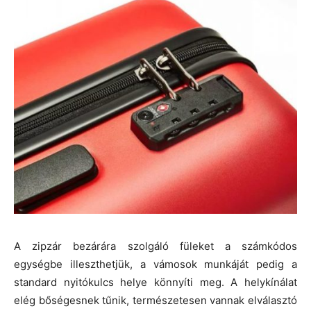
A zipzár bezárára szolgáló füleket a számkódos
egységbe illeszthetjük, a vámosok munkáját pedig a
standard nyitókulcs helye könnyíti meg. A helykínálat
elég bőségesnek tűnik, természetesen vannak elválasztó