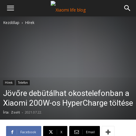
Kezdőlap
Hírek
Hírek
Telefon
Jövőre debütálhat okostelefonban a
Xiaomi 200W-os HyperCharge töltése
Írta:
Zsolt
-
2021.07.22.
Facebook
X
Email