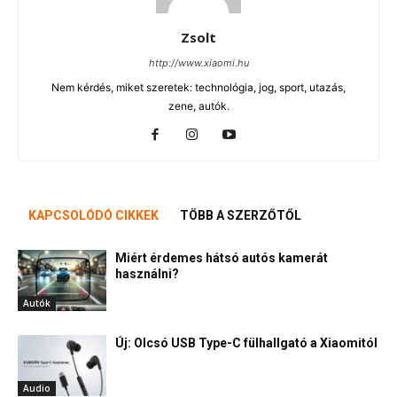
Zsolt
http://www.xiaomi.hu
Nem kérdés, miket szeretek: technológia, jog, sport, utazás,
zene, autók.
KAPCSOLÓDÓ CIKKEK
TÖBB A SZERZŐTŐL
Miért érdemes hátsó autós kamerát
használni?
Autók
Új: Olcsó USB Type-C fülhallgató a Xiaomitól
Audio