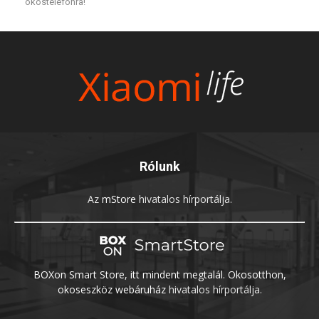
okostelefonra!
Rólunk
Az
mStore
hivatalos hírportálja.
BOXon Smart Store, itt mindent megtalál. Okosotthon,
okoseszköz webáruház
hivatalos hírportálja.