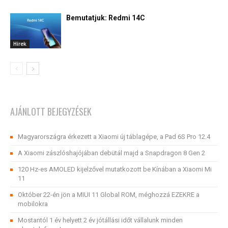
Bemutatjuk: Redmi 14C
Hírek
AJÁNLOTT BEJEGYZÉSEK
Magyarországra érkezett a Xiaomi új táblagépe, a Pad 6S Pro 12.4
A Xiaomi zászlóshajójában debütál majd a Snapdragon 8 Gen 2
120 Hz-es AMOLED kijelzővel mutatkozott be Kínában a Xiaomi Mi
11
Október 22-én jön a MIUI 11 Global ROM, méghozzá EZEKRE a
mobilokra
Mostantól 1 év helyett 2 év jótállási időt vállalunk minden