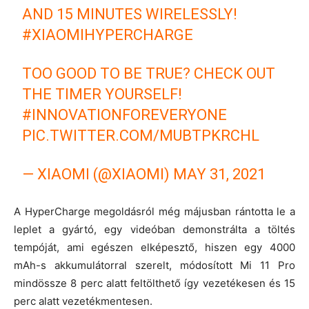
AND 15 MINUTES WIRELESSLY!
#XIAOMIHYPERCHARGE
TOO GOOD TO BE TRUE? CHECK OUT
THE TIMER YOURSELF!
#INNOVATIONFOREVERYONE
PIC.TWITTER.COM/MUBTPKRCHL
— XIAOMI (@XIAOMI)
MAY 31, 2021
A HyperCharge megoldásról még májusban rántotta le a
leplet a gyártó, egy videóban demonstrálta a töltés
tempóját, ami egészen elképesztő, hiszen egy 4000
mAh-s akkumulátorral szerelt, módosított Mi 11 Pro
mindössze 8 perc alatt feltölthető így vezetékesen és 15
perc alatt vezetékmentesen.