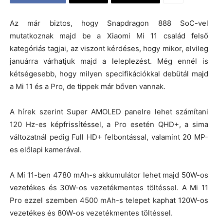
Az már biztos, hogy Snapdragon 888 SoC-vel
mutatkoznak majd be a Xiaomi Mi 11 család felső
kategóriás tagjai, az viszont kérdéses, hogy mikor, elvileg
januárra várhatjuk majd a leleplezést. Még ennél is
kétségesebb, hogy milyen specifikációkkal debütál majd
a Mi 11 és a Pro, de tippek már bőven vannak.
A hírek szerint Super AMOLED panelre lehet számítani
120 Hz-es képfrissítéssel, a Pro esetén QHD+, a sima
változatnál pedig Full HD+ felbontással, valamint 20 MP-
es előlapi kamerával.
A Mi 11-ben 4780 mAh-s akkumulátor lehet majd 50W-os
vezetékes és 30W-os vezetékmentes töltéssel. A Mi 11
Pro ezzel szemben 4500 mAh-s telepet kaphat 120W-os
vezetékes és 80W-os vezetékmentes töltéssel.