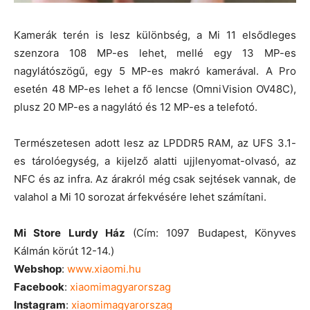
Kamerák terén is lesz különbség, a Mi 11 elsődleges
szenzora 108 MP-es lehet, mellé egy 13 MP-es
nagylátószögű, egy 5 MP-es makró kamerával. A Pro
esetén 48 MP-es lehet a fő lencse (OmniVision OV48C),
plusz 20 MP-es a nagylátó és 12 MP-es a telefotó.
Természetesen adott lesz az LPDDR5 RAM, az UFS 3.1-
es tárolóegység, a kijelző alatti ujjlenyomat-olvasó, az
NFC és az infra. Az árakról még csak sejtések vannak, de
valahol a Mi 10 sorozat árfekvésére lehet számítani.
Mi Store Lurdy Ház
(Cím: 1097 Budapest, Könyves
Kálmán körút 12-14.)
Webshop
:
www.xiaomi.hu
Facebook
:
xiaomimagyarorszag
Instagram
:
xiaomimagyarorszag