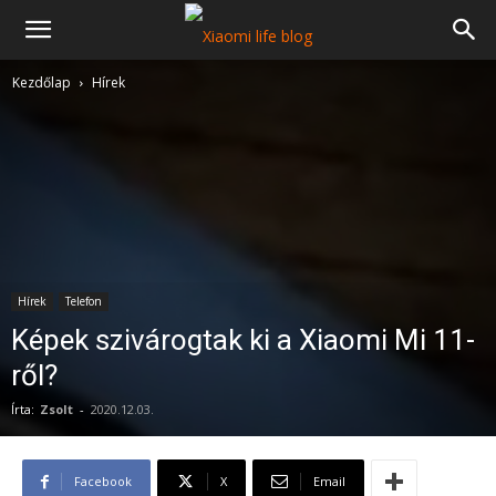
Kezdőlap
Hírek
Hírek
Telefon
Képek szivárogtak ki a Xiaomi Mi 11-
ről?
Írta:
Zsolt
-
2020.12.03.
Facebook
X
Email