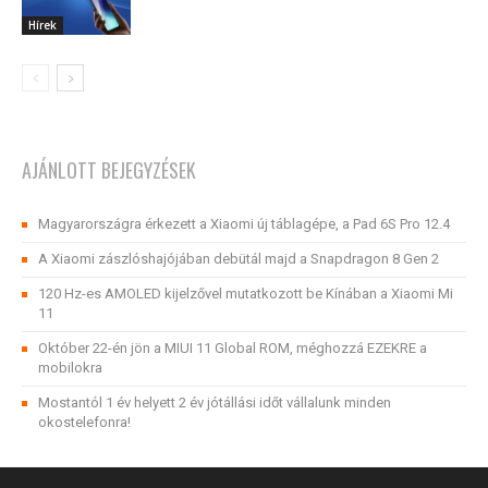
Hírek
AJÁNLOTT BEJEGYZÉSEK
Magyarországra érkezett a Xiaomi új táblagépe, a Pad 6S Pro 12.4
A Xiaomi zászlóshajójában debütál majd a Snapdragon 8 Gen 2
120 Hz-es AMOLED kijelzővel mutatkozott be Kínában a Xiaomi Mi
11
Október 22-én jön a MIUI 11 Global ROM, méghozzá EZEKRE a
mobilokra
Mostantól 1 év helyett 2 év jótállási időt vállalunk minden
okostelefonra!