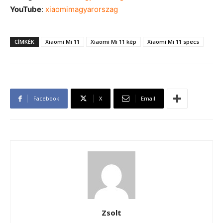
YouTube
:
xiaomimagyarorszag
CÍMKÉK
Xiaomi Mi 11
Xiaomi Mi 11 kép
Xiaomi Mi 11 specs
Facebook
X
Email
Zsolt