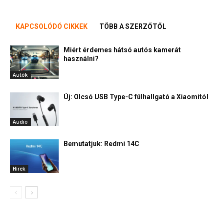
KAPCSOLÓDÓ CIKKEK
TÖBB A SZERZŐTŐL
Miért érdemes hátsó autós kamerát
használni?
Autók
Új: Olcsó USB Type-C fülhallgató a Xiaomitól
Audio
Bemutatjuk: Redmi 14C
Hírek