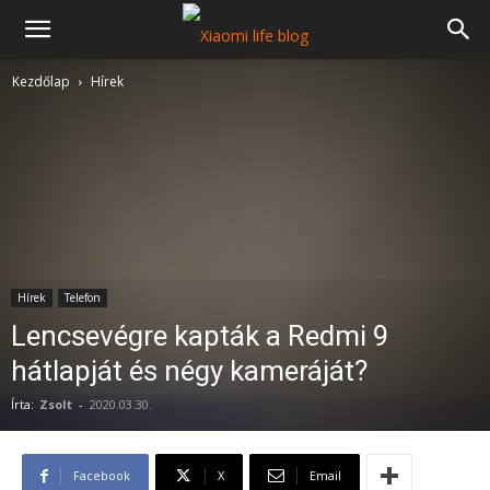
Kezdőlap
Hírek
Hírek
Telefon
Lencsevégre kapták a Redmi 9
hátlapját és négy kameráját?
Írta:
Zsolt
-
2020.03.30.
Facebook
X
Email