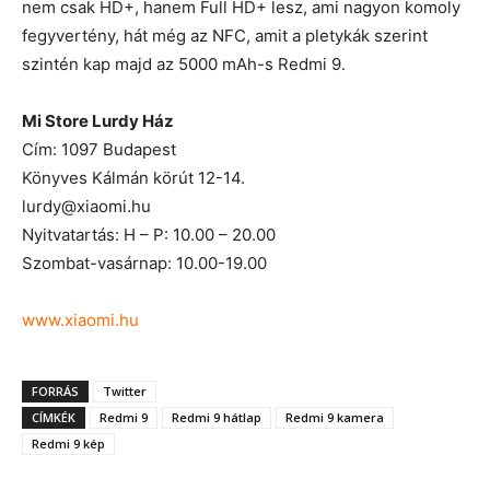
nem csak HD+, hanem Full HD+ lesz, ami nagyon komoly
fegyvertény, hát még az NFC, amit a pletykák szerint
szintén kap majd az 5000 mAh-s Redmi 9.
Mi Store Lurdy Ház
Cím: 1097 Budapest
Könyves Kálmán körút 12-14.
lurdy@xiaomi.hu
Nyitvatartás: H – P: 10.00 – 20.00
Szombat-vasárnap: 10.00-19.00
www.xiaomi.hu
FORRÁS
Twitter
CÍMKÉK
Redmi 9
Redmi 9 hátlap
Redmi 9 kamera
Redmi 9 kép