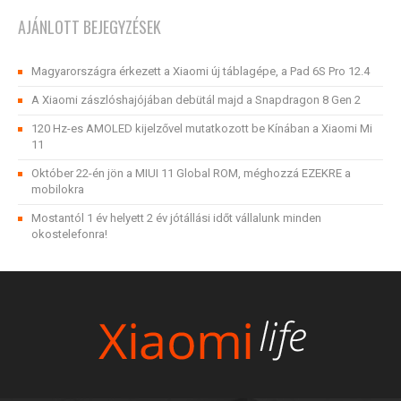
AJÁNLOTT BEJEGYZÉSEK
Magyarországra érkezett a Xiaomi új táblagépe, a Pad 6S Pro 12.4
A Xiaomi zászlóshajójában debütál majd a Snapdragon 8 Gen 2
120 Hz-es AMOLED kijelzővel mutatkozott be Kínában a Xiaomi Mi
11
Október 22-én jön a MIUI 11 Global ROM, méghozzá EZEKRE a
mobilokra
Mostantól 1 év helyett 2 év jótállási időt vállalunk minden
okostelefonra!