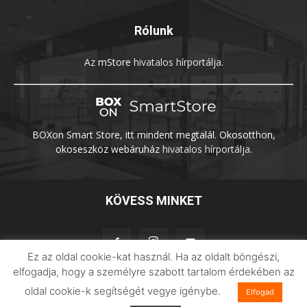
Rólunk
Az
mStore
hivatalos hírportálja.
BOXon Smart Store, itt mindent megtalál. Okosotthon,
okoseszköz webáruház
hivatalos hírportálja.
KÖVESS MINKET
Ez az oldal cookie-kat használ. Ha az oldalt böngészi,
elfogadja, hogy a személyre szabott tartalom érdekében az
oldal cookie-k segítségét vegye igénybe.
Adatvédelem
Impresszum
Imilab
Elfogad