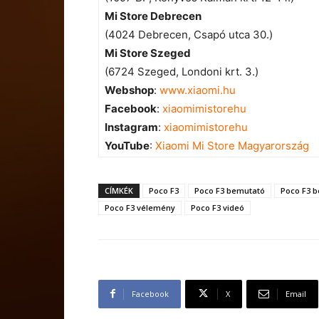
Mi Store Debrecen
(4024 Debrecen, Csapó utca 30.)
Mi Store Szeged
(6724 Szeged, Londoni krt. 3.)
Webshop
:
www.xiaomi.hu
Facebook
:
xiaomimistorehu
Instagram
:
xiaomimistorehu
YouTube
:
Xiaomi Mi Store Magyarország
CÍMKÉK
Poco F3
Poco F3 bemutató
Poco F3 
Poco F3 vélemény
Poco F3 videó
Facebook
X
Email