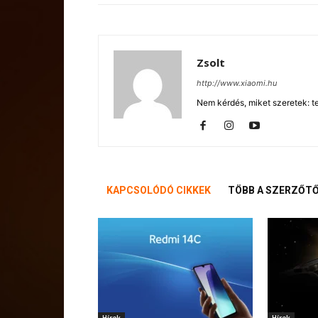
Zsolt
http://www.xiaomi.hu
Nem kérdés, miket szeretek: te
KAPCSOLÓDÓ CIKKEK
TÖBB A SZERZŐT
Hírek
Hírek