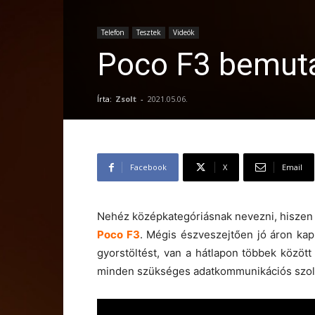
Telefon
Tesztek
Videók
Poco F3 bemuta
Írta:
Zsolt
-
2021.05.06.
Facebook
X
Email
Nehéz középkategóriásnak nevezni, hiszen c
Poco F3
. Mégis észveszejtően jó áron kap
gyorstöltést, van a hátlapon többek közöt
minden szükséges adatkommunikációs szolgál