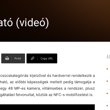
tó (videó)
A
Print
Copy URL
súcskategóriás kijelzővel és hardverrel rendelkezik a
ható, az előbbi képességek mellett pedig támogatja a
t egy 48 MP-es kamera, villámsebes a rendszer, plusz
tatást felvonultat, köztük az NFC-s mobilfizetést is.