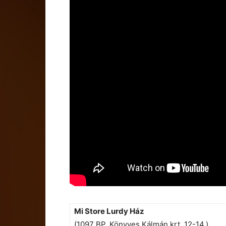
Mi Store Lurdy Ház
(1097 BP, Könyves Kálmán krt. 12-14.)