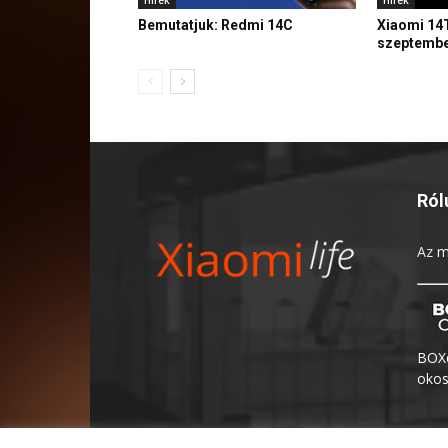
Bemutatjuk: Redmi 14C
Xiaomi 14
szeptembe
Ról
Az
m
BOXo
okos