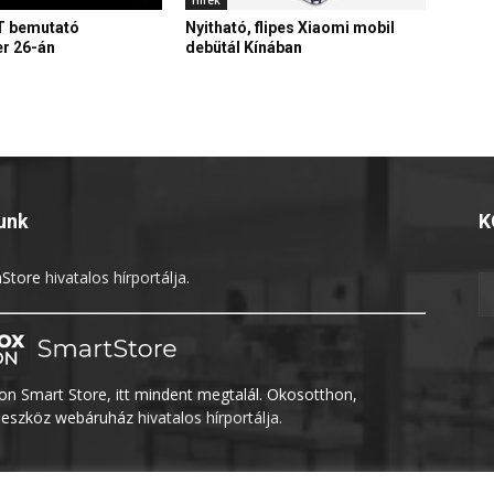
T bemutató
Nyitható, flipes Xiaomi mobil
r 26-án
debütál Kínában
unk
K
Store
hivatalos hírportálja.
n Smart Store, itt mindent megtalál. Okosotthon,
eszköz webáruház
hivatalos hírportálja.