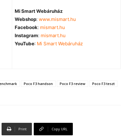
Mi Smart Webáruház
Webshop
:
www.mismart.hu
Facebook
:
mismart.hu
Instagram
:
mismart.hu
YouTube
:
Mi Smart Webáruház
benchmark
Poco F3 handson
Poco F3 review
Poco F3 teszt
Print
Copy URL