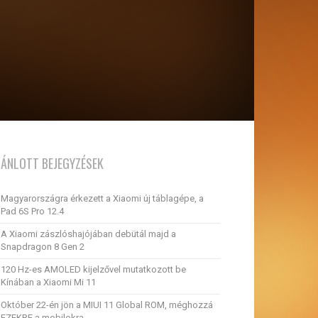
JÁNLOTT BEJEGYZÉSEK
Magyarországra érkezett a Xiaomi új táblagépe, a
Pad 6S Pro 12.4
A Xiaomi zászlóshajójában debütál majd a
Snapdragon 8 Gen 2
120 Hz-es AMOLED kijelzővel mutatkozott be
Kínában a Xiaomi Mi 11
Október 22-én jön a MIUI 11 Global ROM, méghozzá
EZEKRE a mobilokra