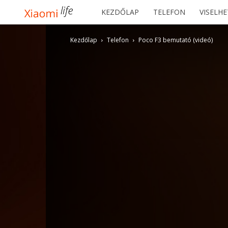
Xiaomilife
KEZDŐLAP
TELEFON
VISELH
Kezdőlap
Telefon
Poco F3 bemutató (videó)