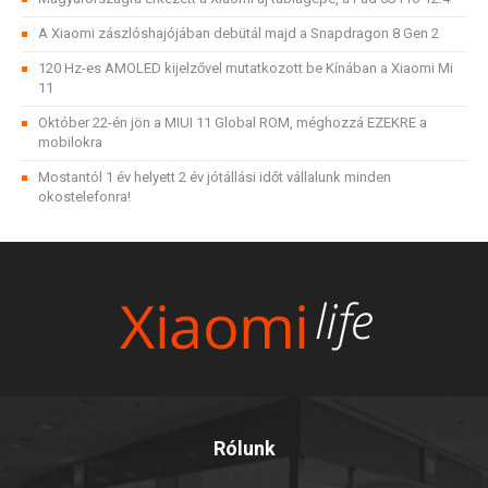
A Xiaomi zászlóshajójában debütál majd a Snapdragon 8 Gen 2
120 Hz-es AMOLED kijelzővel mutatkozott be Kínában a Xiaomi Mi
11
Október 22-én jön a MIUI 11 Global ROM, méghozzá EZEKRE a
mobilokra
Mostantól 1 év helyett 2 év jótállási időt vállalunk minden
okostelefonra!
Rólunk