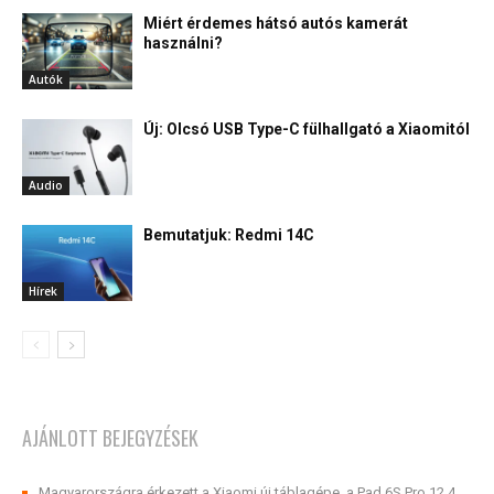
Miért érdemes hátsó autós kamerát
használni?
Autók
Új: Olcsó USB Type-C fülhallgató a Xiaomitól
Audio
Bemutatjuk: Redmi 14C
Hírek
AJÁNLOTT BEJEGYZÉSEK
Magyarországra érkezett a Xiaomi új táblagépe, a Pad 6S Pro 12.4