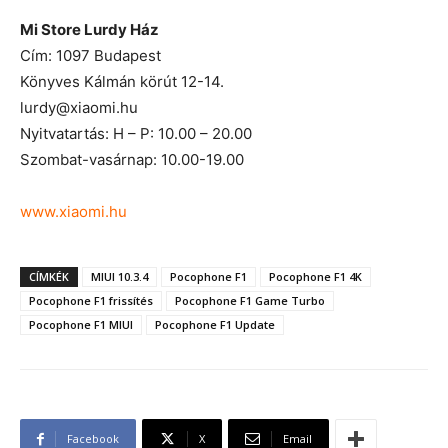
Mi Store Lurdy Ház
Cím: 1097 Budapest
Könyves Kálmán körút 12-14.
lurdy@xiaomi.hu
Nyitvatartás: H – P: 10.00 – 20.00
Szombat-vasárnap: 10.00-19.00
www.xiaomi.hu
CÍMKÉK
MIUI 10.3.4
Pocophone F1
Pocophone F1 4K
Pocophone F1 frissítés
Pocophone F1 Game Turbo
Pocophone F1 MIUI
Pocophone F1 Update
Facebook
X
Email