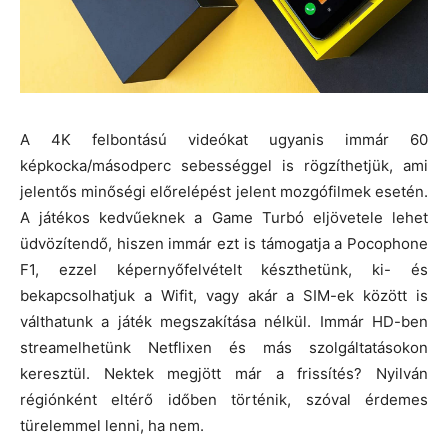
A 4K felbontású videókat ugyanis immár 60
képkocka/másodperc sebességgel is rögzíthetjük, ami
jelentős minőségi előrelépést jelent mozgófilmek esetén.
A játékos kedvűeknek a Game Turbó eljövetele lehet
üdvözítendő, hiszen immár ezt is támogatja a Pocophone
F1, ezzel képernyőfelvételt készthetünk, ki- és
bekapcsolhatjuk a Wifit, vagy akár a SIM-ek között is
válthatunk a játék megszakítása nélkül. Immár HD-ben
streamelhetünk Netflixen és más szolgáltatásokon
keresztül. Nektek megjött már a frissítés? Nyilván
régiónként eltérő időben történik, szóval érdemes
türelemmel lenni, ha nem.