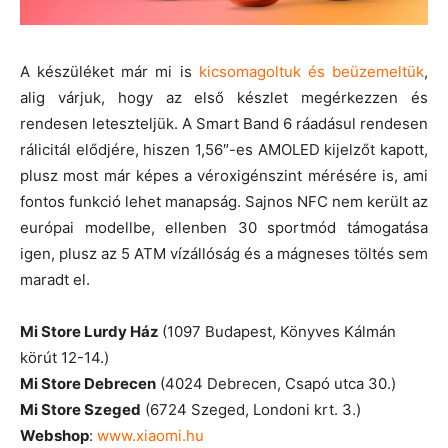
A készüléket már mi is
kicsomagoltuk és beüzemeltük
,
alig várjuk, hogy az első készlet megérkezzen és
rendesen leteszteljük. A Smart Band 6 ráadásul rendesen
rálicitál elődjére, hiszen 1,56″-es AMOLED kijelzőt kapott,
plusz most már képes a véroxigénszint mérésére is, ami
fontos funkció lehet manapság. Sajnos NFC nem került az
európai modellbe, ellenben 30 sportmód támogatása
igen, plusz az 5 ATM vízállóság és a mágneses töltés sem
maradt el.
Mi Store Lurdy Ház
(1097 Budapest, Könyves Kálmán
körút 12-14.)
Mi Store Debrecen
(4024 Debrecen, Csapó utca 30.)
Mi Store Szeged
(6724 Szeged, Londoni krt. 3.)
Webshop
:
www.xiaomi.hu