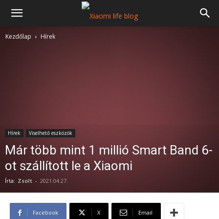
Kezdőlap
Hírek
Hírek
Viselhető eszközök
Már több mint 1 millió Smart Band 6-
ot szállított le a Xiaomi
Írta:
Zsolt
-
2021.04.27.
Facebook
X
Email