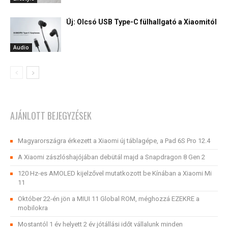
Új: Olcsó USB Type-C fülhallgató a Xiaomitól
Audio
AJÁNLOTT BEJEGYZÉSEK
Magyarországra érkezett a Xiaomi új táblagépe, a Pad 6S Pro 12.4
A Xiaomi zászlóshajójában debütál majd a Snapdragon 8 Gen 2
120 Hz-es AMOLED kijelzővel mutatkozott be Kínában a Xiaomi Mi
11
Október 22-én jön a MIUI 11 Global ROM, méghozzá EZEKRE a
mobilokra
Mostantól 1 év helyett 2 év jótállási időt vállalunk minden