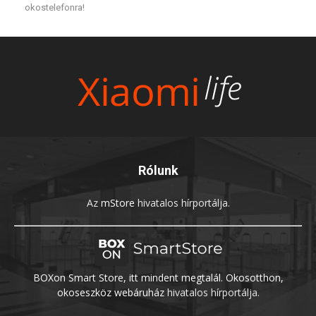
okostelefonra!
Rólunk
Az
mStore
hivatalos hírportálja.
BOXon Smart Store, itt mindent megtalál. Okosotthon,
okoseszköz webáruház
hivatalos hírportálja.