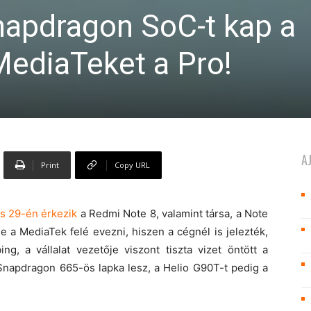
napdragon SoC-t kap a
MediaTeket a Pro!
A
Print
Copy URL
s 29-én érkezik
a Redmi Note 8, valamint társa, a Note
 a MediaTek felé evezni, hiszen a cégnél is jelezték,
ng, a vállalat vezetője viszont tiszta vizet öntött a
Snapdragon 665-ös lapka lesz, a Helio G90T-t pedig a