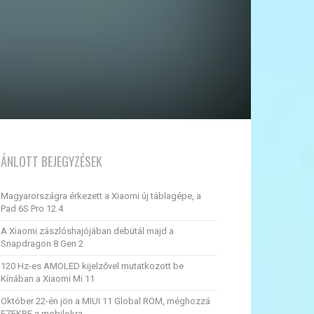
JÁNLOTT BEJEGYZÉSEK
Magyarországra érkezett a Xiaomi új táblagépe, a
Pad 6S Pro 12.4
A Xiaomi zászlóshajójában debütál majd a
Snapdragon 8 Gen 2
120 Hz-es AMOLED kijelzővel mutatkozott be
Kínában a Xiaomi Mi 11
Október 22-én jön a MIUI 11 Global ROM, méghozzá
EZEKRE a mobilokra