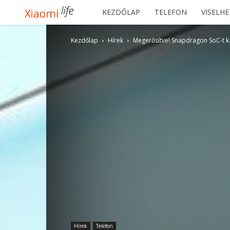
Xiaomilife
KEZDŐLAP
TELEFON
VISELH
Kezdőlap
Hírek
Megerősítve! Snapdragon SoC-t k
Hírek
Telefon