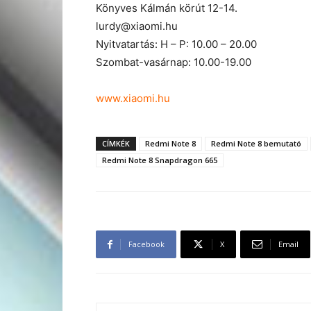
Könyves Kálmán körút 12-14.
lurdy@xiaomi.hu
Nyitvatartás: H – P: 10.00 – 20.00
Szombat-vasárnap: 10.00-19.00
www.xiaomi.hu
CÍMKÉK
Redmi Note 8
Redmi Note 8 bemutató
Redmi Note 8 Snapdragon 665
Facebook
X
Email