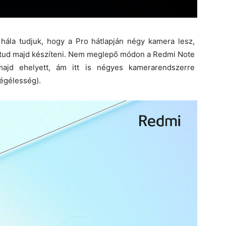
 hála tudjuk, hogy a Pro hátlapján négy kamera lesz,
 tud majd készíteni. Nem meglepő módon a Redmi Note
jd ehelyett, ám itt is négyes kamerarendszerre
ségélesség).