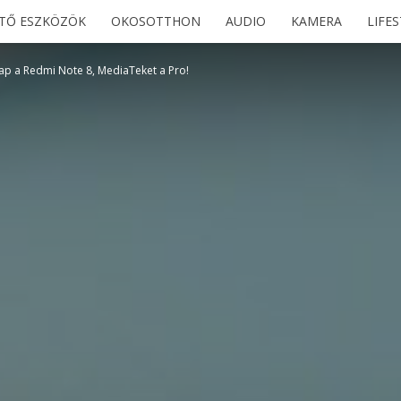
ETŐ ESZKÖZÖK
OKOSOTTHON
AUDIO
KAMERA
LIFE
ap a Redmi Note 8, MediaTeket a Pro!