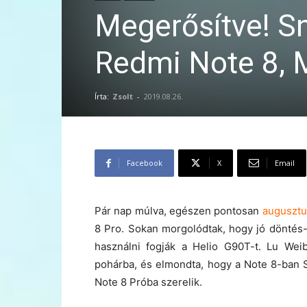
Megerősítve! S
Redmi Note 8, 
Írta:
Zsolt
-
2019.08.26.
Facebook
X
Email
Pár nap múlva, egészen pontosan
augusztu
8 Pro. Sokan morgolódtak, hogy jó döntés-e
használni fogják a Helio G90T-t. Lu Weibi
pohárba, és elmondta, hogy a Note 8-ban 
Note 8 Próba szerelik.