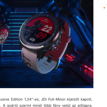
sive Edition 1,34″-es, JDI Full-Moon kijelzőt kapott,
 A gyártó szerint minél több fény vetül az előlapra,