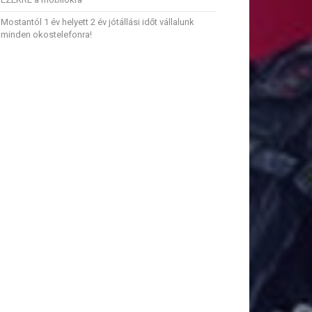
Mostantól 1 év helyett 2 év jótállási időt vállalunk
minden okostelefonra!