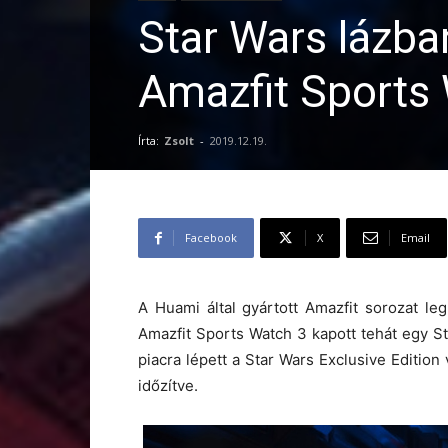
Star Wars lázba
Amazfit Sports 
Írta:
Zsolt
-
2019.12.19.
Facebook
X
Email
A Huami által gyártott Amazfit sorozat le
Amazfit Sports Watch 3 kapott tehát egy S
piacra lépett a Star Wars Exclusive Edition
időzítve.