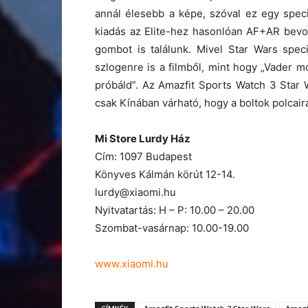
annál élesebb a képe, szóval ez egy spec
kiadás az Elite-hez hasonlóan AF+AR bevona
gombot is találunk. Mivel Star Wars spec
szlogenre is a filmből, mint hogy „Vader 
próbáld”. Az Amazfit Sports Watch 3 Star 
csak Kínában várható, hogy a boltok polcaira
Mi Store Lurdy Ház
Cím: 1097 Budapest
Könyves Kálmán körút 12-14.
lurdy@xiaomi.hu
Nyitvatartás: H – P: 10.00 – 20.00
Szombat-vasárnap: 10.00-19.00
www.xiaomi.hu