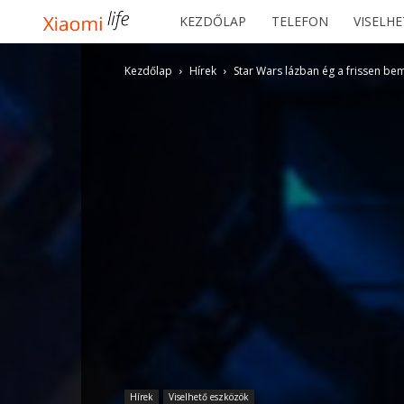
Xiaomilife
KEZDŐLAP
TELEFON
VISELH
Kezdőlap
Hírek
Star Wars lázban ég a frissen bem
Hírek
Viselhető eszközök