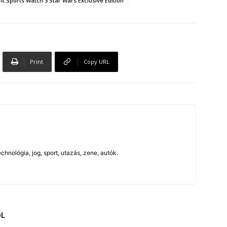
it Sports Watch 3 Star Wars Exclusive Edition
Print
Copy URL
chnológia, jog, sport, utazás, zene, autók.
ŐL