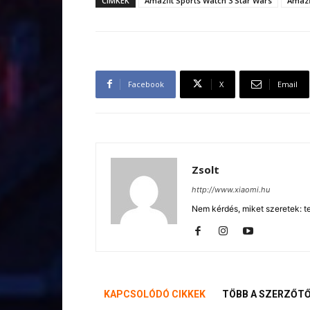
CÍMKÉK
Amazfit Sports Watch 3 Star Wars
Amazf
Facebook
X
Email
Zsolt
http://www.xiaomi.hu
Nem kérdés, miket szeretek: te
KAPCSOLÓDÓ CIKKEK
TÖBB A SZERZŐT