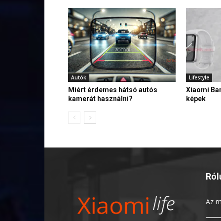
Autók
Lifestyle
Miért érdemes hátsó autós
Xiaomi Ban
kamerát használni?
képek
Ról
Az
m