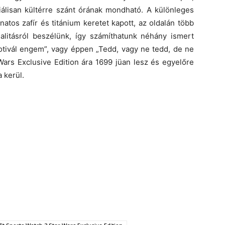
iálisan kültérre szánt órának mondható. A különleges
tos zafír és titánium keretet kapott, az oldalán több
ialitásról beszélünk, így számíthatunk néhány ismert
motivál engem”, vagy éppen „Tedd, vagy ne tedd, de ne
Wars Exclusive Edition ára 1699 jüan lesz és egyelőre
 kerül.