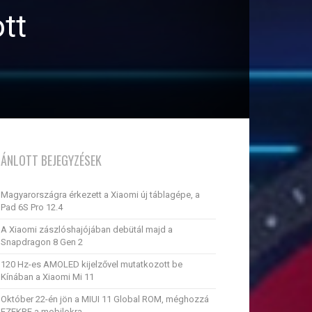
tt
JÁNLOTT BEJEGYZÉSEK
Magyarországra érkezett a Xiaomi új táblagépe, a
Pad 6S Pro 12.4
A Xiaomi zászlóshajójában debütál majd a
Snapdragon 8 Gen 2
120 Hz-es AMOLED kijelzővel mutatkozott be
Kínában a Xiaomi Mi 11
Október 22-én jön a MIUI 11 Global ROM, méghozzá
EZEKRE a mobilokra