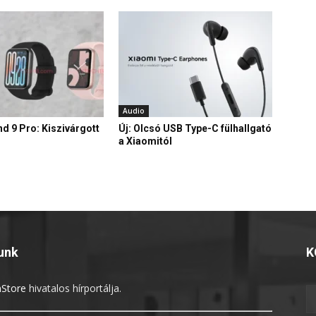
Audio
d 9 Pro: Kiszivárgott
Új: Olcsó USB Type-C fülhallgató
a Xiaomitól
unk
K
Store
hivatalos hírportálja.