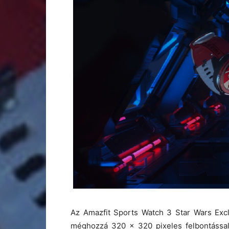
Az Amazfit Sports Watch 3 Star Wars Exclu
méghozzá 320 x 320 pixeles felbontással.