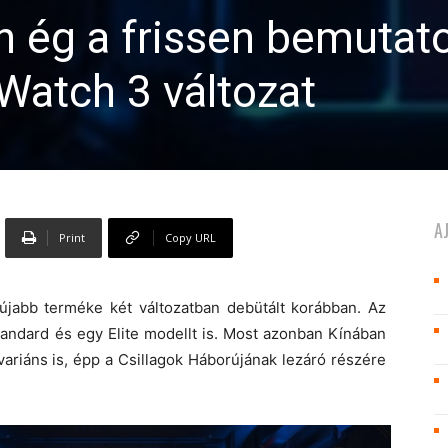
n ég a frissen bemutato
Watch 3 változat
A
Print
Copy URL
gújabb terméke két változatban debütált korábban. Az
tandard és egy Elite modellt is. Most azonban Kínában
 variáns is, épp a Csillagok Háborújának lezáró részére