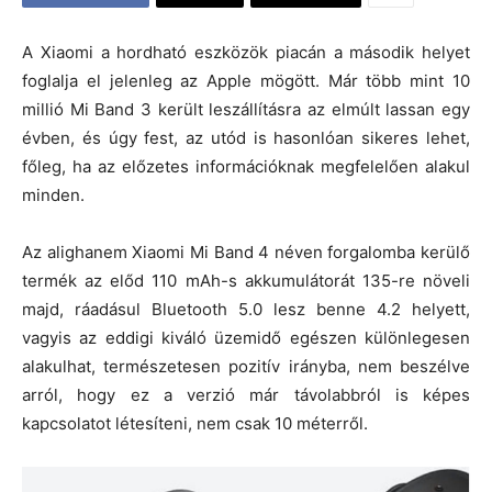
A Xiaomi a hordható eszközök piacán a második helyet
foglalja el jelenleg az Apple mögött. Már több mint 10
millió Mi Band 3 került leszállításra az elmúlt lassan egy
évben, és úgy fest, az utód is hasonlóan sikeres lehet,
főleg, ha az előzetes információknak megfelelően alakul
minden.
Az alighanem Xiaomi Mi Band 4 néven forgalomba kerülő
termék az előd 110 mAh-s akkumulátorát 135-re növeli
majd, ráadásul Bluetooth 5.0 lesz benne 4.2 helyett,
vagyis az eddigi kiváló üzemidő egészen különlegesen
alakulhat, természetesen pozitív irányba, nem beszélve
arról, hogy ez a verzió már távolabbról is képes
kapcsolatot létesíteni, nem csak 10 méterről.