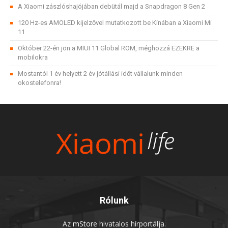
A Xiaomi zászlóshajójában debütál majd a Snapdragon 8 Gen 2
120 Hz-es AMOLED kijelzővel mutatkozott be Kínában a Xiaomi Mi
11
Október 22-én jön a MIUI 11 Global ROM, méghozzá EZEKRE a
mobilokra
Mostantól 1 év helyett 2 év jótállási időt vállalunk minden
okostelefonra!
Rólunk
Az
mStore
hivatalos hírportálja.