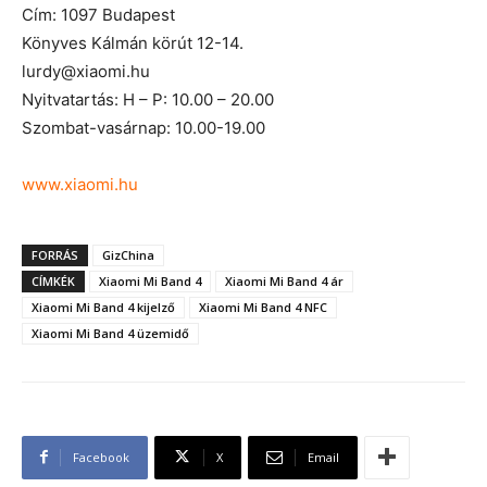
Cím: 1097 Budapest
Könyves Kálmán körút 12-14.
lurdy@xiaomi.hu
Nyitvatartás: H – P: 10.00 – 20.00
Szombat-vasárnap: 10.00-19.00
www.xiaomi.hu
FORRÁS
GizChina
CÍMKÉK
Xiaomi Mi Band 4
Xiaomi Mi Band 4 ár
Xiaomi Mi Band 4 kijelző
Xiaomi Mi Band 4 NFC
Xiaomi Mi Band 4 üzemidő
Facebook
X
Email