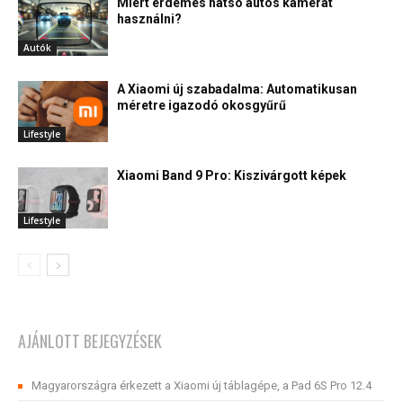
Miért érdemes hátsó autós kamerát
használni?
Autók
A Xiaomi új szabadalma: Automatikusan
méretre igazodó okosgyűrű
Lifestyle
Xiaomi Band 9 Pro: Kiszivárgott képek
Lifestyle
AJÁNLOTT BEJEGYZÉSEK
Magyarországra érkezett a Xiaomi új táblagépe, a Pad 6S Pro 12.4