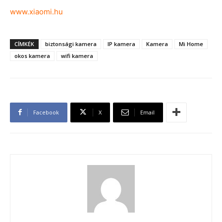
www.xiaomi.hu
CÍMKÉK
biztonsági kamera
IP kamera
Kamera
Mi Home
okos kamera
wifi kamera
Facebook
X
Email