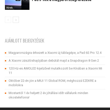
Hírek
AJÁNLOTT BEJEGYZÉSEK
Magyarországra érkezett a Xiaomi új táblagépe, a Pad 6S Pro 12.4
A Xiaomi zászlóshajójában debütál majd a Snapdragon 8 Gen 2
120 Hz-es AMOLED kijelzővel mutatkozott be Kínában a Xiaomi Mi
11
Október 22-én jön a MIUI 11 Global ROM, méghozzá EZEKRE a
mobilokra
Mostantól 1 év helyett 2 év jótállási időt vállalunk minden
okostelefonra!