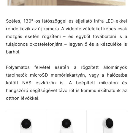
Széles, 130°-os látószöggel és éjjellátó infra LED-ekkel
rendelkezik az új kamera. A videofelvételeket képes csak
mozgás esetén rögzíteni – és egyből továbbítani is a
tulajdonos okostelefonjára – legyen ő és a készüléke is
bárhol.
Folyamatos felvétel esetén a rögzített állományok
tárolhatók microSD memóriakártyán, vagy a hálózatba
kötött NAS eszközön is. A beépített mikrofon és
hangszóró segítségével távolról is kommunikálhatunk az
otthon lévőkkel.