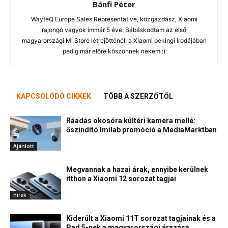
Bánfi Péter
WayteQ Europe Sales Representative, közgazdász, Xiaomi
rajongó vagyok immár 5 éve. Bábáskodtam az első
magyarországi Mi Store létrejötténél, a Xiaomi pekingi irodájában
pedig már előre köszönnek nekem :)
KAPCSOLÓDÓ CIKKEK
TÖBB A SZERZŐTŐL
Ráadás okosóra kültéri kamera mellé:
őszindító Imilab promóció a MediaMarktban
Ajánlott
Megvannak a hazai árak, ennyibe kerülnek
itthon a Xiaomi 12 sorozat tagjai
Hírek
Kiderült a Xiaomi 11T sorozat tagjainak és a
Pad 5-nek a magyarországi árazása