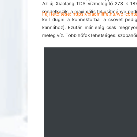
Az új Xiaolang TDS vízmelegítő 273 x 1
rendelkezik, a maximális teljesítménye pe
Fájl letöltése: https://xiaomilife.hu/wp
kell dugni a konnektorba, a csövet pedig
kannához). Ezután már elég csak megnyom
meleg víz. Több hőfok lehetséges: szobahőm
00:00
A hangerő növeléséhez, illetőleg csökkent