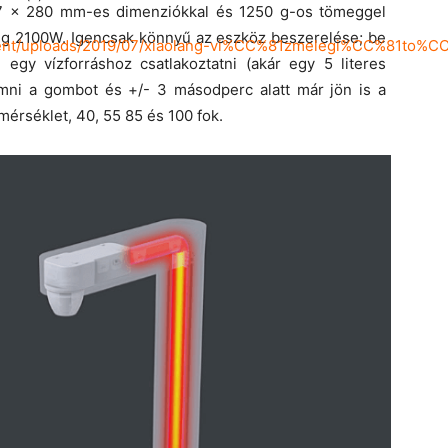
87 x 280 mm-es dimenziókkal és 1250 g-os tömeggel
dig 2100W. Igencsak könnyű az eszköz beszerelése; be
-content/uploads/2019/07/xiaolang-vi%CC%81zmelegi%CC%81to
 egy vízforráshoz csatlakoztatni (akár egy 5 literes
ni a gombot és +/- 3 másodperc alatt már jön is a
érséklet, 40, 55 85 és 100 fok.
éséhez a Fel/Le billentyűket kell használni.