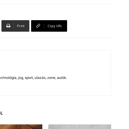
Print
Copy URL
chnológia, jog, sport, utazás, zene, autók.
ŐL