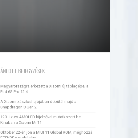
JÁNLOTT BEJEGYZÉSEK
Magyarországra érkezett a Xiaomi új táblagépe, a
Pad 6S Pro 12.4
A Xiaomi zászlóshajójában debütál majd a
Snapdragon 8 Gen 2
120 Hz-es AMOLED kijelzővel mutatkozott be
Kínában a Xiaomi Mi 11
Október 22-én jön a MIUI 11 Global ROM, méghozzá
EZEKRE a mobilokra