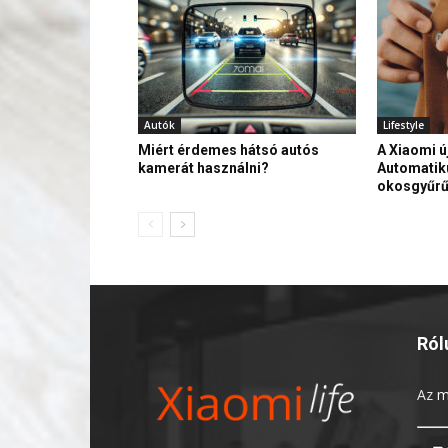
Autók
Lifestyle
Miért érdemes hátsó autós
A Xiaomi ú
kamerát használni?
Automatik
okosgyűr
Ról
Az
m