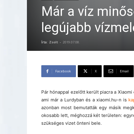
Már a víz minősé
legújabb vízmel
Írta:
Zsolt
-
2019.07.08.
Facebook
X
Email
Pár hónappal ezelőtt került piacra a Xiaomi
ami már a Lurdyban és a xiaomi.hu-n is
ka
azonban most bemutatták egy másik megkö
okosabb lett, méghozzá két területen: egyr
szükséges vizet önteni bele.