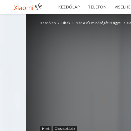
Xiaomilife
KEZDŐLAP
TELEFON
VISELH
Kezdőlap
Hírek
Már a víz minőségét is figyeli a X
Hírek
Okos eszközök