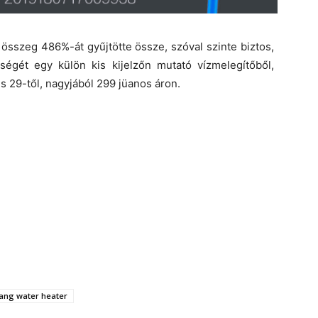
összeg 486%-át gyűjtötte össze, szóval szinte biztos,
égét egy külön kis kijelzőn mutató vízmelegítőből,
 29-től, nagyjából 299 jüanos áron.
lang water heater