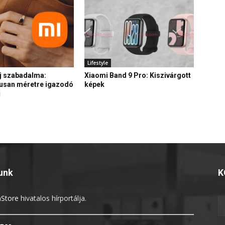
Lifestyle
j szabadalma:
Xiaomi Band 9 Pro: Kiszivárgott
usan méretre igazodó
képek
ű
unk
K
Store
hivatalos hírportálja.