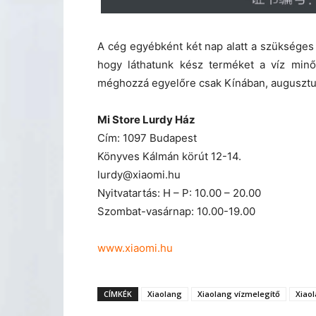
A cég egyébként két nap alatt a szükséges 
hogy láthatunk kész terméket a víz minős
méghozzá egyelőre csak Kínában, augusztus
Mi Store Lurdy Ház
Cím: 1097 Budapest
Könyves Kálmán körút 12-14.
lurdy@xiaomi.hu
Nyitvatartás: H – P: 10.00 – 20.00
Szombat-vasárnap: 10.00-19.00
www.xiaomi.hu
CÍMKÉK
Xiaolang
Xiaolang vízmelegítő
Xiao