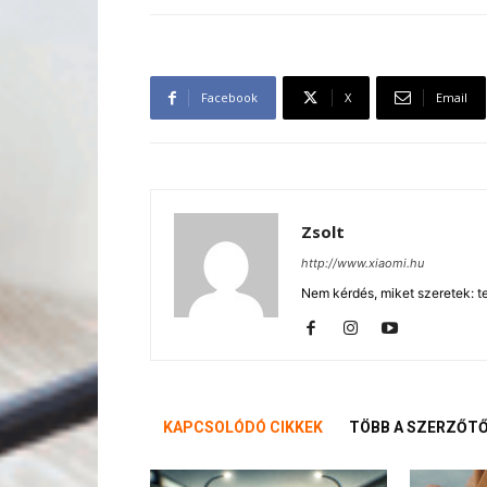
Facebook
X
Email
Zsolt
http://www.xiaomi.hu
Nem kérdés, miket szeretek: te
KAPCSOLÓDÓ CIKKEK
TÖBB A SZERZŐT