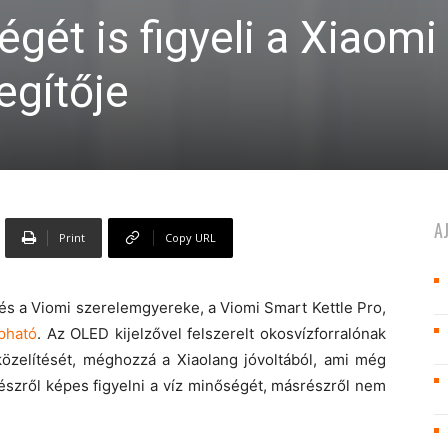
gét is figyeli a Xiaomi
egítője
A
Print
Copy URL
 és a Viomi szerelemgyereke, a Viomi Smart Kettle Pro,
pható
. Az OLED kijelzővel felszerelt okosvízforralónak
zelítését, méghozzá a Xiaolang jóvoltából, ami még
észről képes figyelni a víz minőségét, másrészről nem