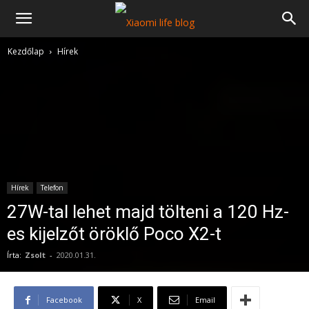
Kezdőlap
Hírek
Hírek
Telefon
27W-tal lehet majd tölteni a 120 Hz-
es kijelzőt öröklő Poco X2-t
Írta:
Zsolt
-
2020.01.31.
Facebook
X
Email