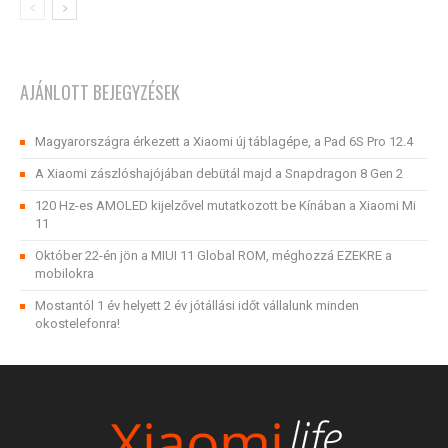
AJÁNLOTT BEJEGYZÉSEK
Magyarországra érkezett a Xiaomi új táblagépe, a Pad 6S Pro 12.4
A Xiaomi zászlóshajójában debütál majd a Snapdragon 8 Gen 2
120 Hz-es AMOLED kijelzővel mutatkozott be Kínában a Xiaomi Mi
11
Október 22-én jön a MIUI 11 Global ROM, méghozzá EZEKRE a
mobilokra
Mostantól 1 év helyett 2 év jótállási időt vállalunk minden
okostelefonra!