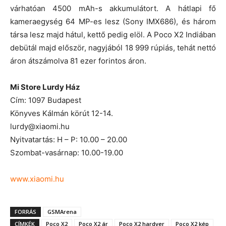
várhatóan 4500 mAh-s akkumulátort. A hátlapi fő
kameraegység 64 MP-es lesz (Sony IMX686), és három
társa lesz majd hátul, kettő pedig elöl. A Poco X2 Indiában
debütál majd először, nagyjából 18 999 rúpiás, tehát nettó
áron átszámolva 81 ezer forintos áron.
Mi Store Lurdy Ház
Cím: 1097 Budapest
Könyves Kálmán körút 12-14.
lurdy@xiaomi.hu
Nyitvatartás: H – P: 10.00 – 20.00
Szombat-vasárnap: 10.00-19.00
www.xiaomi.hu
FORRÁS
GSMArena
CÍMKÉK
Poco X2
Poco X2 ár
Poco X2 hardver
Poco X2 kép