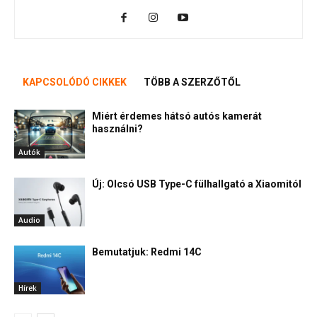
KAPCSOLÓDÓ CIKKEK
TÖBB A SZERZŐTŐL
Miért érdemes hátsó autós kamerát
használni?
Autók
Új: Olcsó USB Type-C fülhallgató a Xiaomitól
Audio
Bemutatjuk: Redmi 14C
Hírek