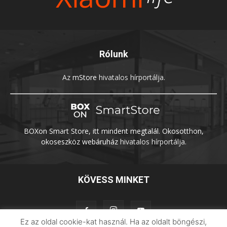
Rólunk
Az
mStore
hivatalos hírportálja.
BOXon Smart Store, itt mindent megtalál. Okosotthon,
okoseszköz webáruház
hivatalos hírportálja.
KÖVESS MINKET
Ez az oldal cookie-kat használ. Ha az oldalt böngészi,