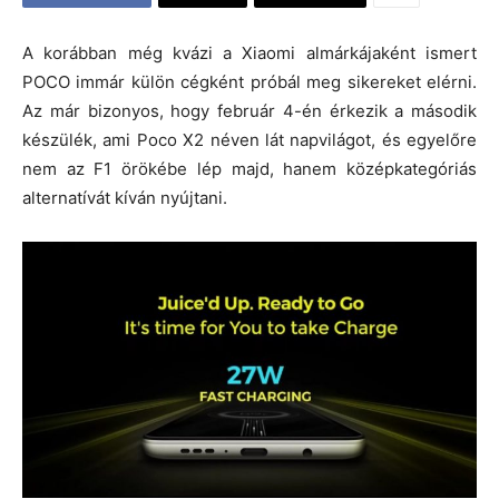
A korábban még kvázi a Xiaomi almárkájaként ismert
POCO immár külön cégként próbál meg sikereket elérni.
Az már bizonyos, hogy február 4-én érkezik a második
készülék, ami Poco X2 néven lát napvilágot, és egyelőre
nem az F1 örökébe lép majd, hanem középkategóriás
alternatívát kíván nyújtani.