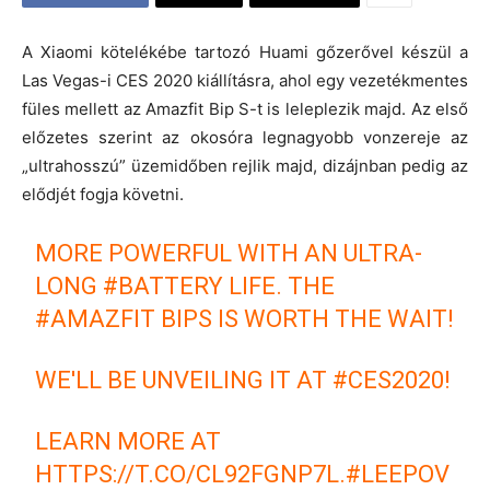
A Xiaomi kötelékébe tartozó Huami gőzerővel készül a
Las Vegas-i CES 2020 kiállításra, ahol egy vezetékmentes
füles mellett az Amazfit Bip S-t is leleplezik majd. Az első
előzetes szerint az okosóra legnagyobb vonzereje az
„ultrahosszú” üzemidőben rejlik majd, dizájnban pedig az
elődjét fogja követni.
MORE POWERFUL WITH AN ULTRA-
LONG
#BATTERY
LIFE. THE
#AMAZFIT
BIPS IS WORTH THE WAIT!
WE'LL BE UNVEILING IT AT
#CES2020
!
LEARN MORE AT
HTTPS://T.CO/CL92FGNP7L
.
#LEEPOV