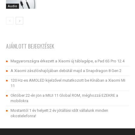
Audio
AJÁNLOTT BEJEGYZÉSEK
Magyarországra érkezett a Xiaomi új táblagépe, a Pad 6S Pro 12.4
A Xiaomi zászlóshajójában debütál majd a Snapdragon 8 Gen 2
120 Hz-es AMOLED kijelzővel mutatkozott be Kínában a Xiaomi Mi
11
Október 22-én jön a MIUI 11 Global ROM, méghozzá EZEKRE a
mobilokra
Mostantól 1 év helyett 2 év jótállási időt vállalunk minden
okostelefonra!