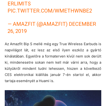
ERLIMITS
PIC.TWITTER.COM/WMETHWNBE2
— AMAZFIT (@AMAZFIT)
DECEMBER
26, 2019
Az Amazfit Bip S mellé még egy True Wireless Earbuds is
napvilágot lát, ez lesz az első ilyen eszköz a gyártó
kínálatában. Egyelőre a formaterven kívül nem sok derült
ki, mindenesetre sokan nem kell már várni arra, hogy a
kütyükről mindent tudni lehessen, hiszen a következő
CES elektronikai kiállítás január 7-én startol el, akkor
tartaja eseményét a Huami is.