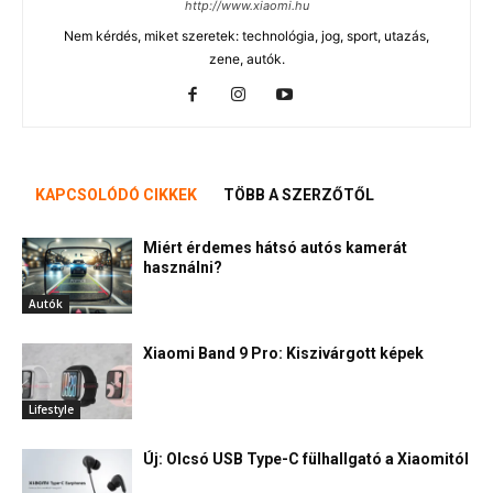
http://www.xiaomi.hu
Nem kérdés, miket szeretek: technológia, jog, sport, utazás,
zene, autók.
KAPCSOLÓDÓ CIKKEK
TÖBB A SZERZŐTŐL
Miért érdemes hátsó autós kamerát
használni?
Autók
Xiaomi Band 9 Pro: Kiszivárgott képek
Lifestyle
Új: Olcsó USB Type-C fülhallgató a Xiaomitól