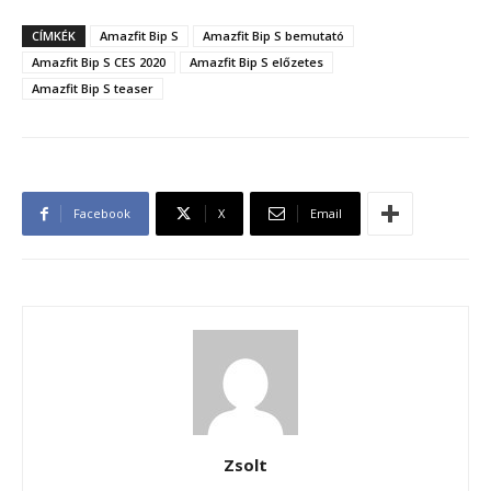
CÍMKÉK
Amazfit Bip S
Amazfit Bip S bemutató
Amazfit Bip S CES 2020
Amazfit Bip S előzetes
Amazfit Bip S teaser
Facebook
X
Email
Zsolt