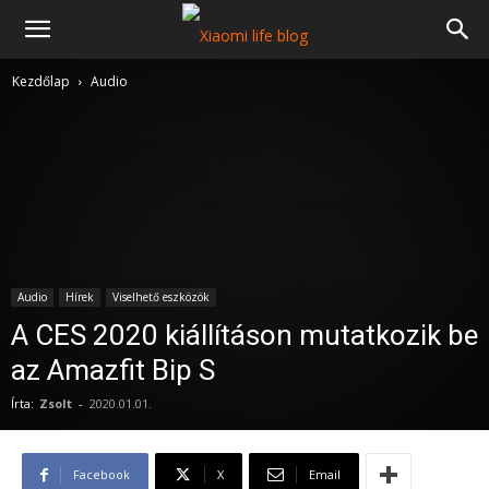
Kezdőlap
Audio
Audio
Hírek
Viselhető eszközök
A CES 2020 kiállításon mutatkozik be
az Amazfit Bip S
Írta:
Zsolt
-
2020.01.01.
Facebook
X
Email