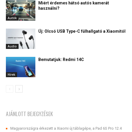
Miért érdemes hátsó autós kamerát
használni?
Autók
Új: Olcsó USB Type-C fülhallgató a Xiaomitól
Audio
Bemutatjuk: Redmi 14C
Hírek
AJÁNLOTT BEJEGYZÉSEK
Magyarországra érkezett a Xiaomi új táblagépe, a Pad 6S Pro 12.4