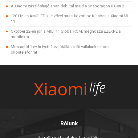
A Xiaomi zászlóshajójában debütál majd a Snapdragon 8 Gen 2
120 Hz-es AMOLED kijelzővel mutatkozott be Kínában a Xiaomi Mi
11
Október 22-én jön a MIUI 11 Global ROM, méghozzá EZEKRE a
mobilokra
Mostantól 1 év helyett 2 év jótállási időt vállalunk minden
okostelefonra!
Rólunk
Az
mStore
hivatalos hírportálja.