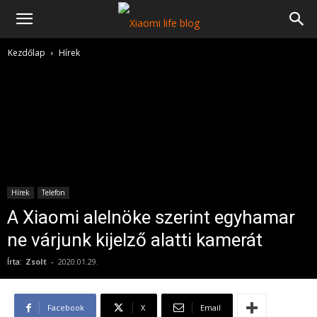
Kezdőlap
Hírek
Hírek
Telefon
A Xiaomi alelnöke szerint egyhamar
ne várjunk kijelző alatti kamerát
Írta:
Zsolt
-
2020.01.29.
Facebook
X
Email