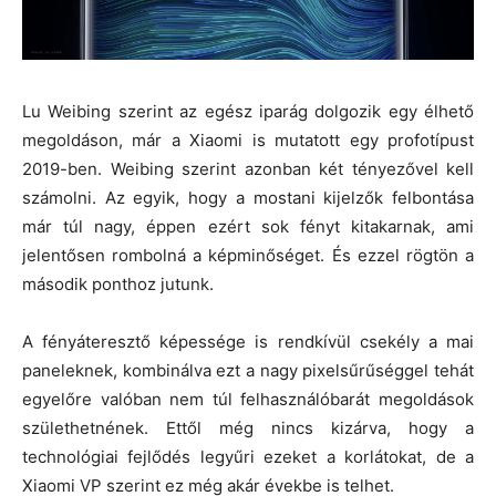
Lu Weibing szerint az egész iparág dolgozik egy élhető
megoldáson, már a Xiaomi is mutatott egy profotípust
2019-ben. Weibing szerint azonban két tényezővel kell
számolni. Az egyik, hogy a mostani kijelzők felbontása
már túl nagy, éppen ezért sok fényt kitakarnak, ami
jelentősen rombolná a képminőséget. És ezzel rögtön a
második ponthoz jutunk.
A fényáteresztő képessége is rendkívül csekély a mai
paneleknek, kombinálva ezt a nagy pixelsűrűséggel tehát
egyelőre valóban nem túl felhasználóbarát megoldások
születhetnének. Ettől még nincs kizárva, hogy a
technológiai fejlődés legyűri ezeket a korlátokat, de a
Xiaomi VP szerint ez még akár évekbe is telhet.