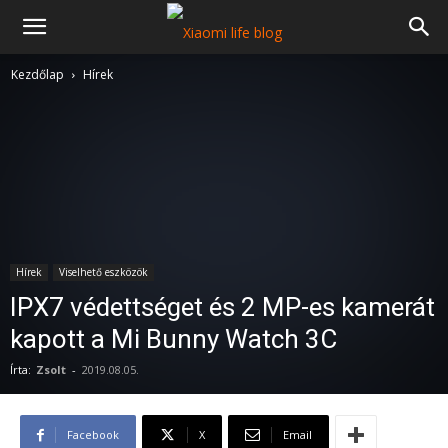
Kezdőlap
Hírek
Hírek
Viselhető eszközök
IPX7 védettséget és 2 MP-es kamerát
kapott a Mi Bunny Watch 3C
Írta:
Zsolt
-
2019.08.05.
Facebook
X
Email