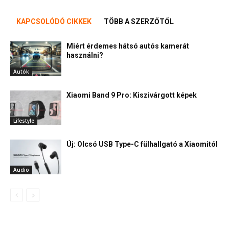
KAPCSOLÓDÓ CIKKEK
TÖBB A SZERZŐTŐL
Miért érdemes hátsó autós kamerát
használni?
Autók
Xiaomi Band 9 Pro: Kiszivárgott képek
Lifestyle
Új: Olcsó USB Type-C fülhallgató a Xiaomitól
Audio