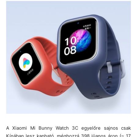
A Xiaomi Mi Bunny Watch 3C egyelőre sajnos csak
Kínában lesz kapható, méghozzá 398 jüanos áron (~ 17