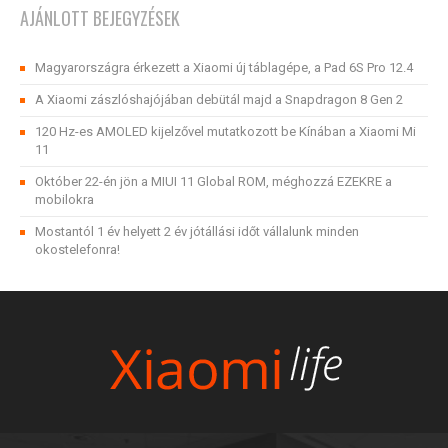
AJÁNLOTT BEJEGYZÉSEK
Magyarországra érkezett a Xiaomi új táblagépe, a Pad 6S Pro 12.4
A Xiaomi zászlóshajójában debütál majd a Snapdragon 8 Gen 2
120 Hz-es AMOLED kijelzővel mutatkozott be Kínában a Xiaomi Mi
11
Október 22-én jön a MIUI 11 Global ROM, méghozzá EZEKRE a
mobilokra
Mostantól 1 év helyett 2 év jótállási időt vállalunk minden
okostelefonra!