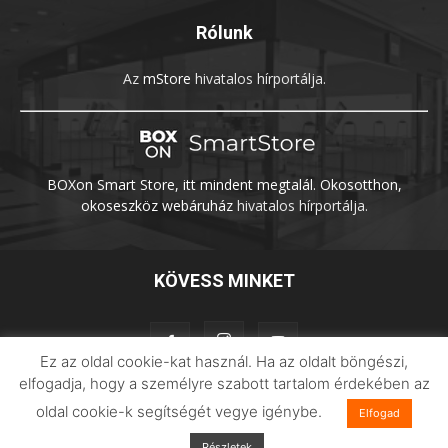
Rólunk
Az
mStore
hivatalos hírportálja.
BOXon Smart Store, itt mindent megtalál. Okosotthon,
okoseszköz webáruház
hivatalos hírportálja.
KÖVESS MINKET
Ez az oldal cookie-kat használ. Ha az oldalt böngészi,
elfogadja, hogy a személyre szabott tartalom érdekében az
oldal cookie-k segítségét vegye igénybe.
Elfogad
Adatvédelem
Impresszum
Imilab
Részletek