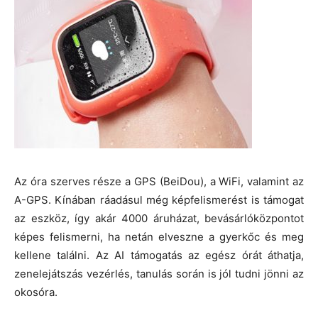
Az óra szerves része a GPS (BeiDou), a WiFi, valamint az
A-GPS. Kínában ráadásul még képfelismerést is támogat
az eszköz, így akár 4000 áruházat, bevásárlóközpontot
képes felismerni, ha netán elveszne a gyerkőc és meg
kellene találni. Az AI támogatás az egész órát áthatja,
zenelejátszás vezérlés, tanulás során is jól tudni jönni az
okosóra.