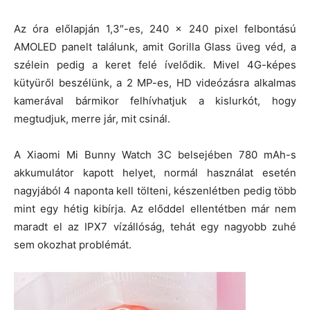
Az óra előlapján 1,3″-es, 240 x 240 pixel felbontású
AMOLED panelt találunk, amit Gorilla Glass üveg véd, a
szélein pedig a keret felé ívelődik. Mivel 4G-képes
kütyüről beszélünk, a 2 MP-es, HD videózásra alkalmas
kamerával bármikor felhívhatjuk a kislurkót, hogy
megtudjuk, merre jár, mit csinál.
A Xiaomi Mi Bunny Watch 3C belsejében 780 mAh-s
akkumulátor kapott helyet, normál használat esetén
nagyjából 4 naponta kell tölteni, készenlétben pedig több
mint egy hétig kibírja. Az előddel ellentétben már nem
maradt el az IPX7 vízállóság, tehát egy nagyobb zuhé
sem okozhat problémát.