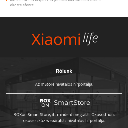
okostelefonra!
Rólunk
Az
mStore
hivatalos hírportálja.
BOXon Smart Store, itt mindent megtalál. Okosotthon,
okoseszköz webáruház
hivatalos hírportálja.