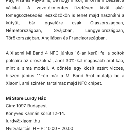
Pay, Visa és PayPal is, de hogy mikor, arról nem beszélt a
vállalat. A vezetékmentes fizetésen kívül akár
tömegközlekedési eszközökön is lehet majd használni a
kütyüt, bár egyelőre csak Olaszországban,
Németországban, Svájcban, Lengyelországban,
Törökországban, Angliában és Franciaországban.
A Xiaomi Mi Band 4 NFC június 16-án kerül fel a boltok
polcaira az oroszoknál, ahol 30%-kal magasabb árat kap,
mint a sima modell. A döntés egy kicsit azért vicces,
hiszen június 11-én már a Mi Band 5-öt mutatja be a
Xiaomi, ami szintén tartalmaz majd NFC chipet.
Mi Store Lurdy Ház
Cím: 1097 Budapest
Könyves Kálmán körút 12-14.
lurdy@xiaomi.hu
Nyitvatartás: H – P: 10.00 – 20.00