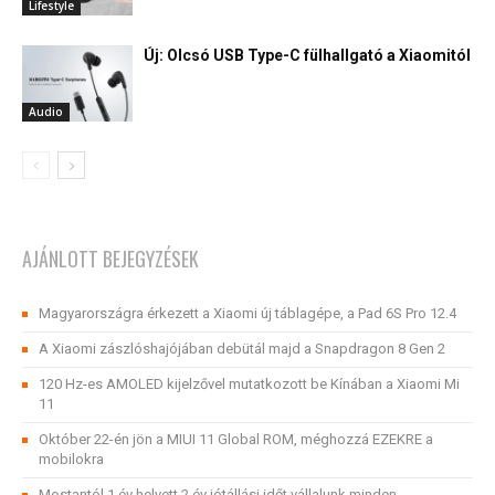
Lifestyle
Új: Olcsó USB Type-C fülhallgató a Xiaomitól
Audio
AJÁNLOTT BEJEGYZÉSEK
Magyarországra érkezett a Xiaomi új táblagépe, a Pad 6S Pro 12.4
A Xiaomi zászlóshajójában debütál majd a Snapdragon 8 Gen 2
120 Hz-es AMOLED kijelzővel mutatkozott be Kínában a Xiaomi Mi
11
Október 22-én jön a MIUI 11 Global ROM, méghozzá EZEKRE a
mobilokra
Mostantól 1 év helyett 2 év jótállási időt vállalunk minden