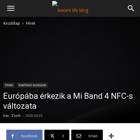
Kezdőlap
Hírek
Hírek
Viselhető eszközök
Európába érkezik a Mi Band 4 NFC-s
változata
Írta:
Zsolt
-
2020.06.03.
Facebook
X
Email