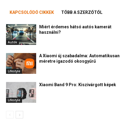
KAPCSOLÓDÓ CIKKEK
TÖBB A SZERZŐTŐL
Miért érdemes hátsó autós kamerát
használni?
Autók
A Xiaomi új szabadalma: Automatikusan
méretre igazodó okosgyűrű
Lifestyle
Xiaomi Band 9 Pro: Kiszivárgott képek
Lifestyle