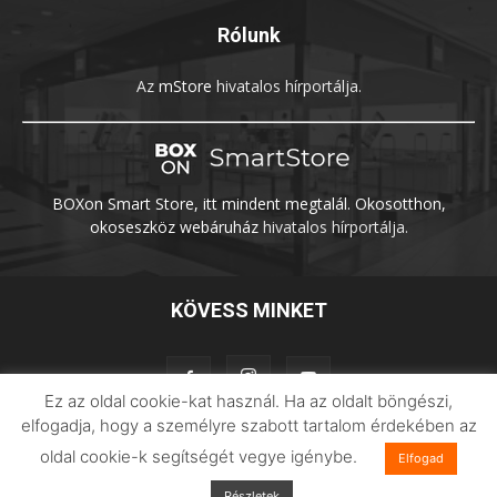
Rólunk
Az
mStore
hivatalos hírportálja.
BOXon Smart Store, itt mindent megtalál. Okosotthon,
okoseszköz webáruház
hivatalos hírportálja.
KÖVESS MINKET
Ez az oldal cookie-kat használ. Ha az oldalt böngészi,
elfogadja, hogy a személyre szabott tartalom érdekében az
oldal cookie-k segítségét vegye igénybe.
Adatvédelem
Impresszum
Imilab
Elfogad
Részletek