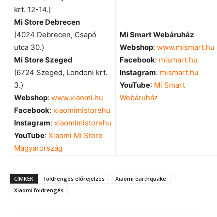
krt. 12-14.)
Mi Store Debrecen
(4024 Debrecen, Csapó
Mi Smart Webáruház
utca 30.)
Webshop
:
www.mismart.hu
Mi Store Szeged
Facebook
:
mismart.hu
(6724 Szeged, Londoni krt.
Instagram
:
mismart.hu
3.)
YouTube
:
Mi Smart
Webshop
:
www.xiaomi.hu
Webáruház
Facebook
:
xiaomimistorehu
Instagram
:
xiaomimistorehu
YouTube
:
Xiaomi Mi Store
Magyarország
CÍMKÉK
földrengés előrejelzés
Xiaomi earthquake
Xiaomi földrengés