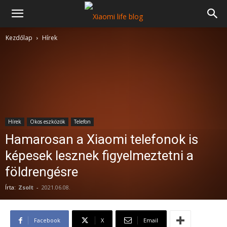
Kezdőlap
Hírek
Hírek
Okos eszközök
Telefon
Hamarosan a Xiaomi telefonok is
képesek lesznek figyelmeztetni a
földrengésre
Írta:
Zsolt
-
2021.06.08.
Facebook
X
Email