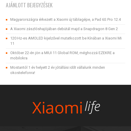
AJÁNLOTT BEJEGYZÉSEK
Magyarországra érkezett a Xiaomi új táblagépe, a Pad 6S Pro 12.4
A Xiaomi zászlóshajójában debütál majd a Snapdragon 8 Gen 2
120 Hz-es AMOLED kijelzővel mutatkozott be Kínában a Xiaomi Mi
11
Október 22-én jön a MIUI 11 Global ROM, méghozzá EZEKRE a
mobilokra
Mostantól 1 év helyett 2 év jótállási időt vállalunk minden
okostelefonra!