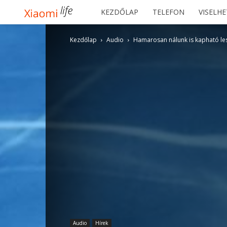
Xiaomilife
KEZDŐLAP
TELEFON
VISELH
Kezdőlap
Audio
Hamarosan nálunk is kapható les
Audio
Hírek