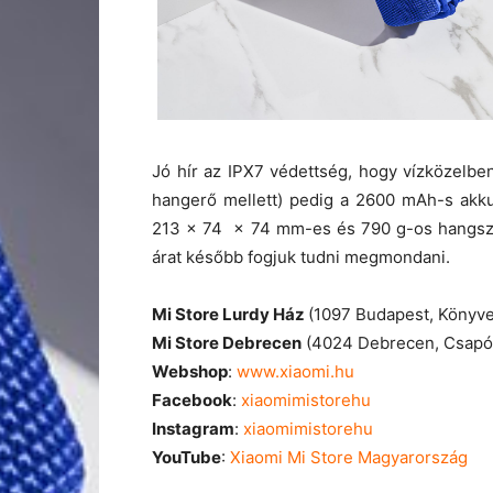
Jó hír az IPX7 védettség, hogy vízközelbe
hangerő mellett) pedig a 2600 mAh-s akkum
213 x 74 x 74 mm-es és 790 g-os hangszór
árat később fogjuk tudni megmondani.
Mi Store Lurdy Ház
(1097 Budapest, Könyve
Mi Store Debrecen
(4024 Debrecen, Csapó 
Webshop
:
www.xiaomi.hu
Facebook
:
xiaomimistorehu
Instagram
:
xiaomimistorehu
YouTube
:
Xiaomi Mi Store Magyarország