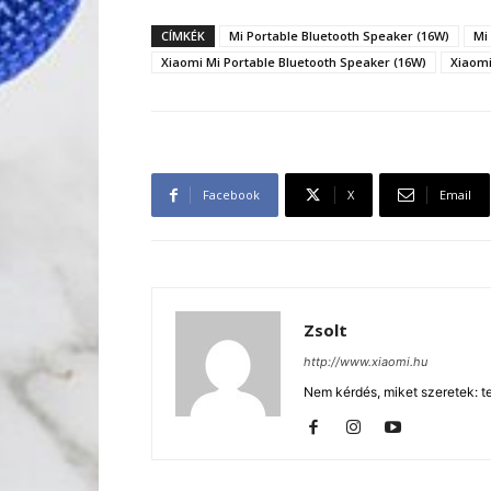
CÍMKÉK
Mi Portable Bluetooth Speaker (16W)
Mi
Xiaomi Mi Portable Bluetooth Speaker (16W)
Xiaomi
Facebook
X
Email
Zsolt
http://www.xiaomi.hu
Nem kérdés, miket szeretek: te