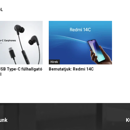
ŐL
Hírek
USB Type-C fülhallgató
Bemutatjuk: Redmi 14C
l
unk
K