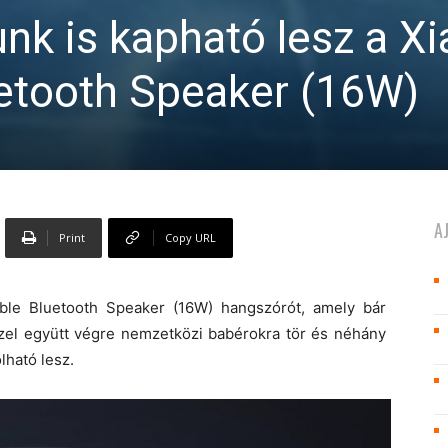
k is kapható lesz a X
uetooth Speaker (16W)
A
Print
Copy URL
ble Bluetooth Speaker (16W) hangszórót, amely bár
zzel együtt végre nemzetközi babérokra tör és néhány
lható lesz.