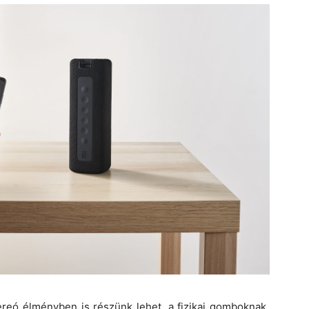
tereó élményben is részünk lehet, a fizikai gomboknak