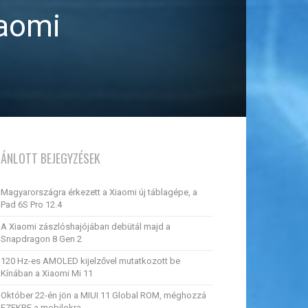
iaomi
JÁNLOTT BEJEGYZÉSEK
Magyarországra érkezett a Xiaomi új táblagépe, a
Pad 6S Pro 12.4
A Xiaomi zászlóshajójában debütál majd a
Snapdragon 8 Gen 2
120 Hz-es AMOLED kijelzővel mutatkozott be
Kínában a Xiaomi Mi 11
Október 22-én jön a MIUI 11 Global ROM, méghozzá
EZEKRE a mobilokra