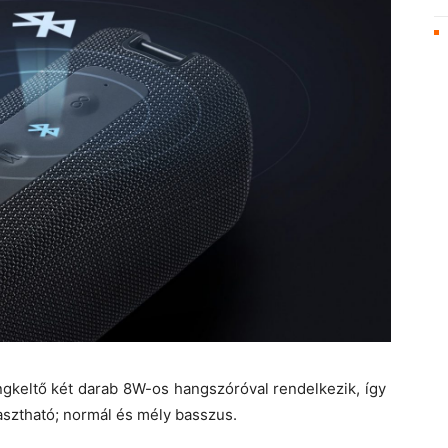
gkeltő két darab 8W-os hangszóróval rendelkezik, így
asztható; normál és mély basszus.