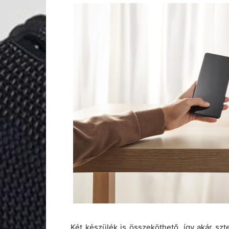
Két készülék is összeköthető, így akár sz