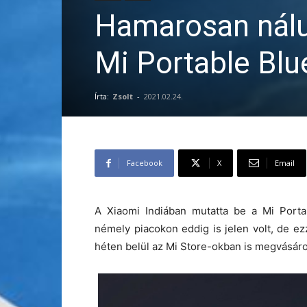
Hamarosan nálun
Mi Portable Bl
Írta:
Zsolt
-
2021.02.24.
Facebook
X
Email
A Xiaomi Indiában mutatta be a Mi Porta
némely piacokon eddig is jelen volt, de e
héten belül az Mi Store-okban is megvásáro