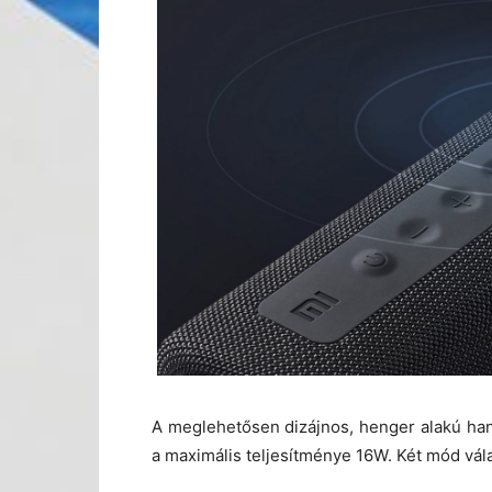
A meglehetősen dizájnos, henger alakú han
a maximális teljesítménye 16W. Két mód vál