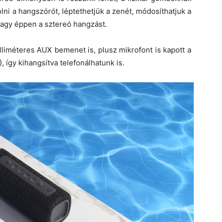
ni a hangszórót, léptethetjük a zenét, módosíthatjuk a
vagy éppen a sztereó hangzást.
lliméteres AUX bemenet is, plusz mikrofont is kapott a
 így kihangsítva telefonálhatunk is.