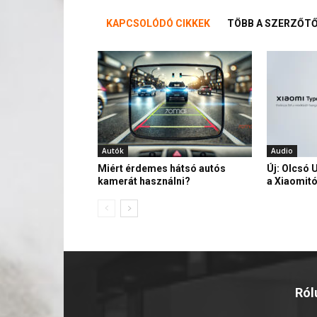
KAPCSOLÓDÓ CIKKEK
TÖBB A SZERZŐT
Autók
Audio
Miért érdemes hátsó autós
Új: Olcsó 
kamerát használni?
a Xiaomitó
Ról