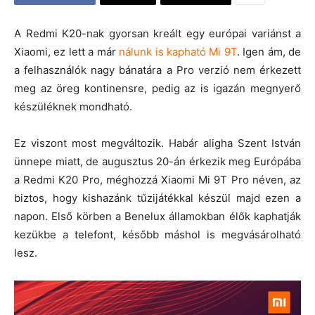
A Redmi K20-nak gyorsan kreált egy európai variánst a
Xiaomi, ez lett a már
nálunk is kapható Mi 9T
. Igen ám, de
a felhasználók nagy bánatára a Pro verzió nem érkezett
meg az öreg kontinensre, pedig az is igazán megnyerő
készüléknek mondható.
Ez viszont most megváltozik. Habár aligha Szent István
ünnepe miatt, de augusztus 20-án érkezik meg Európába
a Redmi K20 Pro, méghozzá Xiaomi Mi 9T Pro néven, az
biztos, hogy kishazánk tűzijátékkal készül majd ezen a
napon. Első körben a Benelux államokban élők kaphatják
kezükbe a telefont, később máshol is megvásárolható
lesz.