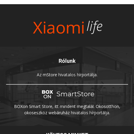
Rólunk
Az
mStore
hivatalos hírportálja.
BOXon Smart Store, itt mindent megtalál. Okosotthon,
okoseszköz webáruház
hivatalos hírportálja.