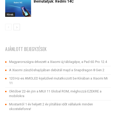
Bemutatjuk: Redmi 14C
Hírek
AJÁNLOTT BEJEGYZÉSEK
Magyarországra érkezett a Xiaomi új táblagépe, a Pad 6S Pro 12.4
A Xiaomi zászlóshajójában debütál majd a Snapdragon 8 Gen 2
120 Hz-es AMOLED kijelzővel mutatkozott be Kínában a Xiaomi Mi
11
Október 22-én jön a MIUI 11 Global ROM, méghozzá EZEKRE a
mobilokra
Mostantól 1 év helyett 2 év jótállási időt vállalunk minden
okostelefonra!