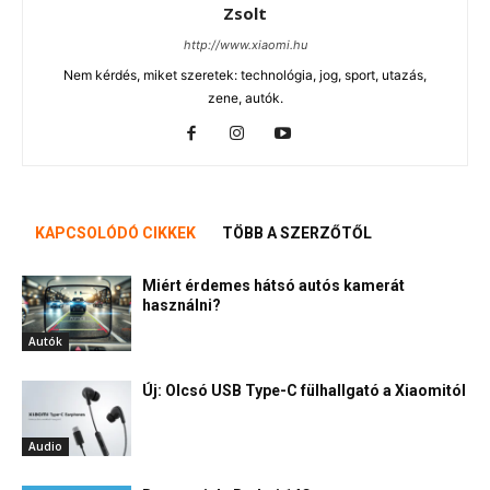
Zsolt
http://www.xiaomi.hu
Nem kérdés, miket szeretek: technológia, jog, sport, utazás,
zene, autók.
KAPCSOLÓDÓ CIKKEK
TÖBB A SZERZŐTŐL
Miért érdemes hátsó autós kamerát
használni?
Autók
Új: Olcsó USB Type-C fülhallgató a Xiaomitól
Audio