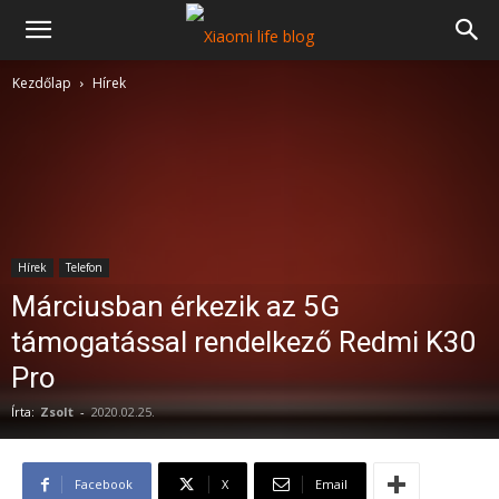
Kezdőlap
Hírek
Hírek
Telefon
Márciusban érkezik az 5G
támogatással rendelkező Redmi K30
Pro
Írta:
Zsolt
-
2020.02.25.
Facebook
X
Email