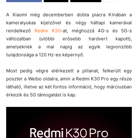
A Xiaomi még decemberben dobta piacra Kínában a
kameralyukas kijelzővel és négy hátlapi kamerával
rendelkező
Redmi K30
-at, méghozzá 4G-s és 5G-s
változatban (utóbbi erősebb hardvert kapott),
amelyeknek a mai napig az egyik legvonzóbb
tulajdonsága a 120 Hz-es képernyő.
Most pedig végre elérkezett a pillanat, felkerült egy
poszter a Weibo oldalra, amin a Redmi K30 Pro egy része
látható, illetve az két fontos információ, hogy márciusban
érkezik és 5G támogatást is kap.