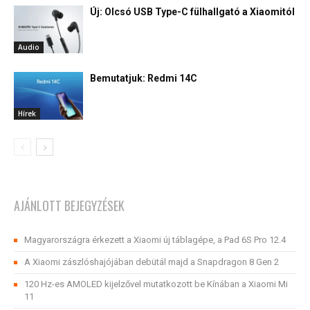
Új: Olcsó USB Type-C fülhallgató a Xiaomitól
Audio
Bemutatjuk: Redmi 14C
Hírek
AJÁNLOTT BEJEGYZÉSEK
Magyarországra érkezett a Xiaomi új táblagépe, a Pad 6S Pro 12.4
A Xiaomi zászlóshajójában debütál majd a Snapdragon 8 Gen 2
120 Hz-es AMOLED kijelzővel mutatkozott be Kínában a Xiaomi Mi
11