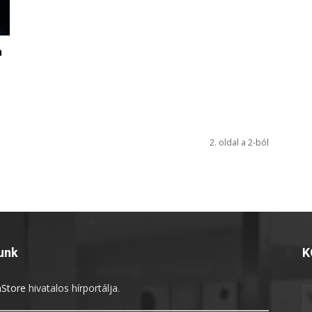
a
2. oldal a 2-ból
unk
K
Store
hivatalos hírportálja.