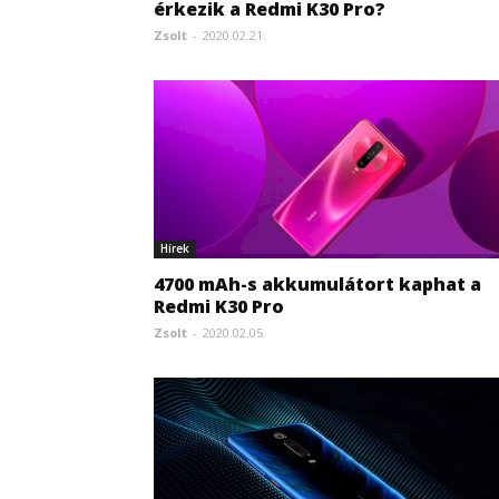
érkezik a Redmi K30 Pro?
Zsolt
-
2020.02.21.
Hírek
4700 mAh-s akkumulátort kaphat a
Redmi K30 Pro
Zsolt
-
2020.02.05.