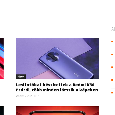
A
Hírek
Lesifotókat készítettek a Redmi K30
Próról, több minden látszik a képeken
Zsolt
-
2020.03.16.