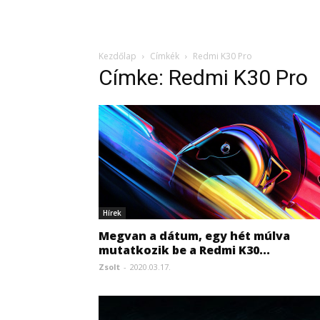
Kezdőlap
Címkék
Redmi K30 Pro
Címke: Redmi K30 Pro
Hírek
Megvan a dátum, egy hét múlva
mutatkozik be a Redmi K30...
Zsolt
-
2020.03.17.