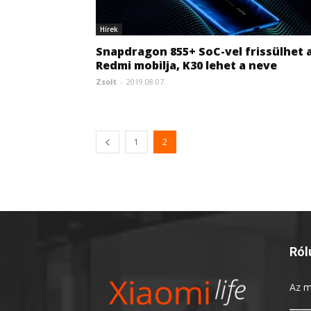
Hírek
Snapdragon 855+ SoC-vel frissülhet 
Redmi mobilja, K30 lehet a neve
Zsolt
-
2019.08.07.
1
2
Ról
Az
m