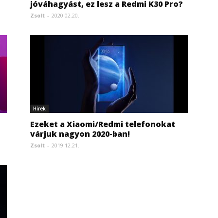
jóváhagyást, ez lesz a Redmi K30 Pro?
Zsolt
-
2020.02.20.
Hírek
Ezeket a Xiaomi/Redmi telefonokat
várjuk nagyon 2020-ban!
Zsolt
-
2019.12.21.