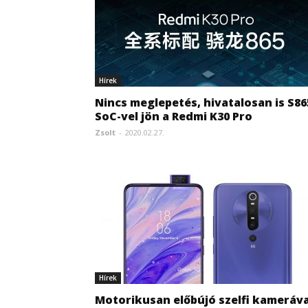
Hírek
Nincs meglepetés, hivatalosan is S86
SoC-vel jön a Redmi K30 Pro
Zsolt
-
2020.02.27.
Hírek
Motorikusan előbújó szelfi kameráva