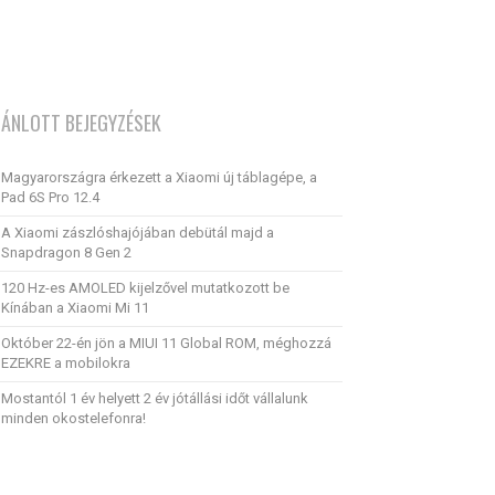
JÁNLOTT BEJEGYZÉSEK
Magyarországra érkezett a Xiaomi új táblagépe, a
Pad 6S Pro 12.4
A Xiaomi zászlóshajójában debütál majd a
Snapdragon 8 Gen 2
120 Hz-es AMOLED kijelzővel mutatkozott be
Kínában a Xiaomi Mi 11
Október 22-én jön a MIUI 11 Global ROM, méghozzá
EZEKRE a mobilokra
Mostantól 1 év helyett 2 év jótállási időt vállalunk
minden okostelefonra!