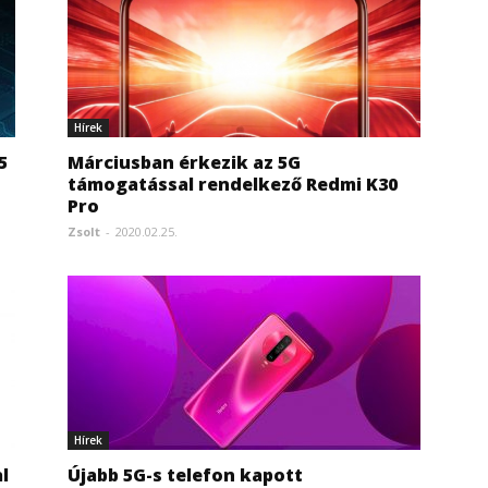
Hírek
5
Márciusban érkezik az 5G
támogatással rendelkező Redmi K30
Pro
Zsolt
-
2020.02.25.
Hírek
l
Újabb 5G-s telefon kapott