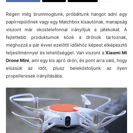
Régen még brummogtunk, próbáltunk hangot adni egy
papírrepülőnek vagy egy Matchbox kisautónak, manapság
viszont már okostelefonnal irányítjuk a játékokat. A
fejlettebb produktumok közé a drónok tartoznak,
méghozzá a pár évvel ezelőtti időkhöz képest elképesztő
teljesítménnyel és lehetőséggel. Van viszont a
Xiaomi Mi
Drone Mini
, ami egy kis apró drón, és pont arra való, hogy
elüssük az időt, plusz belekóstoljunk az ilyen
propelleresek irányításába.