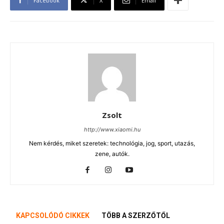
Facebook
X
Email
Zsolt
http://www.xiaomi.hu
Nem kérdés, miket szeretek: technológia, jog, sport, utazás,
zene, autók.
KAPCSOLÓDÓ CIKKEK
TÖBB A SZERZŐTŐL