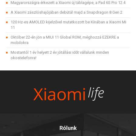
Magyarországra érkezett a Xiaomi új táblagépe, a Pad 6S Pro 12.4
A Xiaomi zászlóshajójában debütál majd a Snapdragon 8 Gen 2
120 Hz-es AMOLED kijelzővel mutatkozott be Kínában a Xiaomi Mi
11
Október 22-én jön a MIUI 11 Global ROM, méghozzá EZEKRE a
mobilokra
Mostantól 1 év helyett 2 év jótállási időt vállalunk minden
okostelefonra!
Rólunk