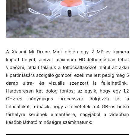
A Xiaomi Mi Drone Mini elején egy 2 MP-es kamera
kapott helyet, amivel maximum HD felbontásban lehet
videózni, oldalt találjuk a töltőcsatlakozót, hátul az akku
kipattintására szolgáló gombot, ezek mellett pedig még 5
darab ultra- és vizuális szenzort is fellelhetünk.
Hardveresen két dolog fontos; az egyik, hogy egy 1,2
GHz-es négymagos processzor dolgozza fel a
feladatokat, a másik, hogy a felvételek a 4 GB-os belső
tárhelyre kerülnek elmentésre, nagyjából a videóban
később látható minőségre számíthatunk: