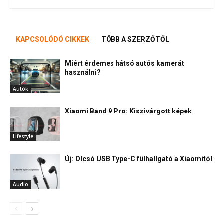
KAPCSOLÓDÓ CIKKEK
TÖBB A SZERZŐTŐL
Miért érdemes hátsó autós kamerát
használni?
Autók
Xiaomi Band 9 Pro: Kiszivárgott képek
Lifestyle
Új: Olcsó USB Type-C fülhallgató a Xiaomitól
Audio