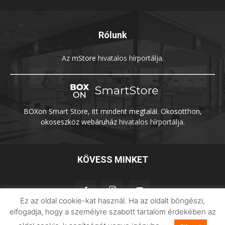
Rólunk
Az
mStore
hivatalos hírportálja.
BOXon Smart Store, itt mindent megtalál. Okosotthon,
okoseszköz webáruház
hivatalos hírportálja.
KÖVESS MINKET
Ez az oldal cookie-kat használ. Ha az oldalt böngészi,
elfogadja, hogy a személyre szabott tartalom érdekében az