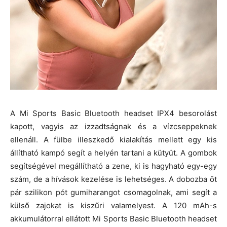
A Mi Sports Basic Bluetooth headset IPX4 besorolást
kapott, vagyis az izzadtságnak és a vízcseppeknek
ellenáll. A fülbe illeszkedő kialakítás mellett egy kis
állítható kampó segít a helyén tartani a kütyüt. A gombok
segítségével megállítható a zene, ki is hagyható egy-egy
szám, de a hívások kezelése is lehetséges. A dobozba öt
pár szilikon pót gumiharangot csomagolnak, ami segít a
külső zajokat is kiszűri valamelyest. A 120 mAh-s
akkumulátorral ellátott Mi Sports Basic Bluetooth headset