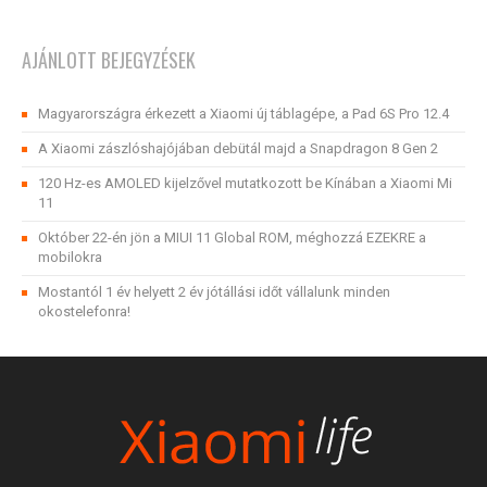
AJÁNLOTT BEJEGYZÉSEK
Magyarországra érkezett a Xiaomi új táblagépe, a Pad 6S Pro 12.4
A Xiaomi zászlóshajójában debütál majd a Snapdragon 8 Gen 2
120 Hz-es AMOLED kijelzővel mutatkozott be Kínában a Xiaomi Mi
11
Október 22-én jön a MIUI 11 Global ROM, méghozzá EZEKRE a
mobilokra
Mostantól 1 év helyett 2 év jótállási időt vállalunk minden
okostelefonra!